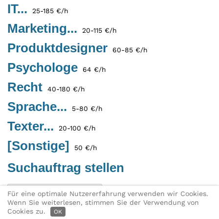
IT...
25-185 €/h
Marketing...
20-115 €/h
Produktdesigner
60-85 €/h
Psychologe
64 €/h
Recht
40-180 €/h
Sprache...
5-80 €/h
Texter...
20-100 €/h
[Sonstige]
50 €/h
Suchauftrag stellen
Eintragung als Freelancer
Für eine optimale Nutzererfahrung verwenden wir Cookies.
Wenn Sie weiterlesen, stimmen Sie der Verwendung von
► Freelancer-Suche
Cookies zu.
Diese Seite teilen:
X
Link per E-Mail
OK