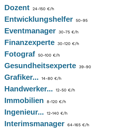
Dozent
24-150 €/h
Entwicklungshelfer
50-95
Eventmanager
30-75 €/h
Finanzexperte
30-120 €/h
Fotograf
50-100 €/h
Gesundheitsexperte
39-90
Grafiker...
14-80 €/h
Handwerker...
12-50 €/h
Immobilien
8-120 €/h
Ingenieur...
12-140 €/h
Interimsmanager
64-165 €/h