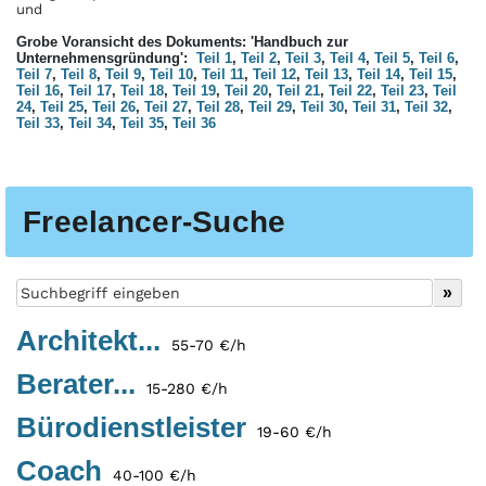
und
Grobe Voransicht des Dokuments: 'Handbuch zur
Unternehmensgründung':
Teil 1
,
Teil 2
,
Teil 3
,
Teil 4
,
Teil 5
,
Teil 6
,
Teil 7
,
Teil 8
,
Teil 9
,
Teil 10
,
Teil 11
,
Teil 12
,
Teil 13
,
Teil 14
,
Teil 15
,
Teil 16
,
Teil 17
,
Teil 18
,
Teil 19
,
Teil 20
,
Teil 21
,
Teil 22
,
Teil 23
,
Teil
24
,
Teil 25
,
Teil 26
,
Teil 27
,
Teil 28
,
Teil 29
,
Teil 30
,
Teil 31
,
Teil 32
,
Teil 33
,
Teil 34
,
Teil 35
,
Teil 36
Freelancer-Suche
Architekt...
55-70 €/h
Berater...
15-280 €/h
Bürodienstleister
19-60 €/h
Coach
40-100 €/h