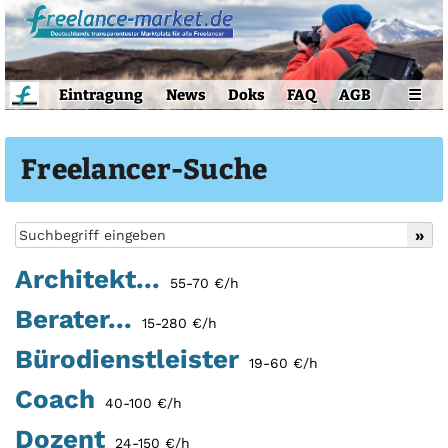
Eintragung
News
Doks
FAQ
AGB
☰
Freelancer-Suche
Architekt...
55-70 €/h
Berater...
15-280 €/h
Bürodienstleister
19-60 €/h
Coach
40-100 €/h
Dozent
24-150 €/h