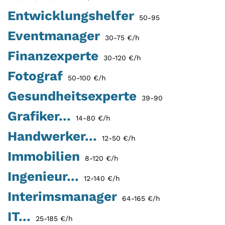
Entwicklungshelfer
50-95
Eventmanager
30-75 €/h
Finanzexperte
30-120 €/h
Fotograf
50-100 €/h
Gesundheitsexperte
39-90
Grafiker...
14-80 €/h
Handwerker...
12-50 €/h
Immobilien
8-120 €/h
Ingenieur...
12-140 €/h
Interimsmanager
64-165 €/h
IT...
25-185 €/h