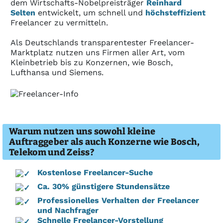
dem Wirt­schafts-Nobel­preis­träger
Reinhard
Selten
entwickelt, um schnell und
höchsteffizient
Freelancer zu vermitteln.
Als Deutschlands transparentester Freelancer-
Marktplatz nutzen uns Firmen aller Art, vom
Kleinbetrieb bis zu Konzernen, wie Bosch,
Lufthansa und Siemens.
Warum nutzen uns sowohl kleine
Auftraggeber als auch Konzerne wie Bosch,
Telekom und Zeiss?
Kostenlose Freelancer-Suche
Ca. 30% günstigere Stundensätze
Professionelles Verhalten der Freelancer
und Nachfrager
Schnelle Freelancer-Vorstellung