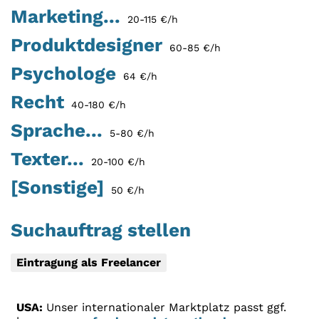
Marketing...
20-115 €/h
Produktdesigner
60-85 €/h
Psychologe
64 €/h
Recht
40-180 €/h
Sprache...
5-80 €/h
Texter...
20-100 €/h
[Sonstige]
50 €/h
Suchauftrag stellen
Eintragung als Freelancer
USA:
Unser internationaler Marktplatz passt ggf.