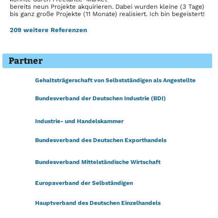
Aufbau und Betrieb mehrerer Programm-Offices im Bereich
bereits neun Projekte akquirieren. Dabei wurden kleine (3 Tage)
Versicherung und Bank
bis ganz große Projekte (11 Monate) realisiert. Ich bin begeistert!
━━━━━━━━━━━━━━━━━━━
209 weitere Referenzen
Webseite für einen Kanuverleih mit Datenbank zur Onlinebuchung
━━━━━━━━━━━━━━━━━━━
Beantwortung von Kundenanfragen zum Thema Buchhaltung
Partner
━━━━━━━━━━━━━━━━━━━
Konzeption und Umsetzung von Broschüren und Kampagnen für
Gehaltsträgerschaft von Selbstständigen als Angestellte
Verlagshaus
━━━━━━━━━━━━━━━━━━━
Bundesverband der Deutschen Industrie (BDI)
Interimsmanagement als Bilanzbuchhalter
━━━━━━━━━━━━━━━━━━━
Industrie- und Handelskammer
Installation von XTCommerce auf Strato Server und Einrichtung
(PHP-Programmierung) für Onlinemagazin mit Shop
Bundesverband des Deutschen Exporthandels
━━━━━━━━━━━━━━━━━━━
Assistenz der Geschäftsleitung in Deutsch, Englisch und Japanisch
Bundesverband Mittelständische Wirtschaft
━━━━━━━━━━━━━━━━━━━
Komplett-Ausbildung von IT-Personal im Bereich MCSE
Europaverband der Selbständigen
━━━━━━━━━━━━━━━━━━━
Blechdesign sowie Blechbearbeitung für mechanische Komponenten
Hauptverband des Deutschen Einzelhandels
━━━━━━━━━━━━━━━━━━━