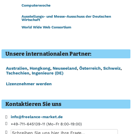
Visitenkarte, Preisliste, Gebrauchsanleitung für eine
Designmöbelfirma
Computerwoche
━━━━━━━━━━━━━━━━━━━
Ausstellungs- und Messe-Ausschuss der Deutschen
Anfertigung von Marktstudien für unterschiedliche Industriesektoren
Wirtschaft
━━━━━━━━━━━━━━━━━━━
World Wide Web Consortium
PDM-Beratung und Implementierung in der Automobilindustrie
━━━━━━━━━━━━━━━━━━━
Programmierung eines simulationsbasierten
Optionsbewertungsmodells
Unsere internationalen Partner:
━━━━━━━━━━━━━━━━━━━
Suchmaschinenoptierung eines Internetreiseshops
━━━━━━━━━━━━━━━━━━━
Australien
,
Hongkong
,
Neuseeland
,
Österreich
,
Schweiz
,
Tschechien
,
Ingenieure (DE)
Lizenznehmer werden
Kontaktieren Sie uns
info@freelance-market.de
+49-711-645139-11 (Mo-Fr 8:00-19:00)