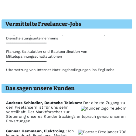
Vermittelte Freelancer-​Jobs
Neugestaltung von Geschäftspapieren, Visitenkarten, Flyer eines
Dienstleistungsunternehmens
━━━━━━━━━━━━━━━━━━━
Planung, Kalkulation und Baukoordination von
Mittelspannungsschaltstationen
━━━━━━━━━━━━━━━━━━━
Übersetzung von Internet Nutzungsbedingungen ins Englische
━━━━━━━━━━━━━━━━━━━
Prüfung der MSR-Ausführungsplanung für ein Baugroßprojekt
Das sagen unsere Kunden
━━━━━━━━━━━━━━━━━━━
Kaufmännische Betreuung in der Gründungsphase im Bereich
Buchhaltung, Personalabrechnungen, Schriftverkehr mit den
Andreas Schindler, Deutsche Telekom:
Der direkte Zugang zu
Lieferanten
den Freelancern ist für uns sehr
━━━━━━━━━━━━━━━━━━━
vorteilhaft. Der Marktforscher zur
Steuerung unseres Kundentrackings entsprach genau unseren
Planung, Kalkulation und Baukoordination von Kabelanlagen in
Erwartungen.
Verteilnetz- und Kundenanlagen
━━━━━━━━━━━━━━━━━━━
Gunnar Hemmann, Elektroing.:
Ich
konnte durch Freelance-Market