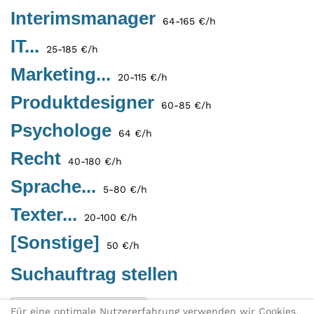
Interimsmanager
64-165 €/h
IT...
25-185 €/h
Marketing...
20-115 €/h
Produktdesigner
60-85 €/h
Psychologe
64 €/h
Recht
40-180 €/h
Sprache...
5-80 €/h
Texter...
20-100 €/h
[Sonstige]
50 €/h
Suchauftrag stellen
Eintragung als Freelancer
Für eine optimale Nutzererfahrung verwenden wir Cookies.