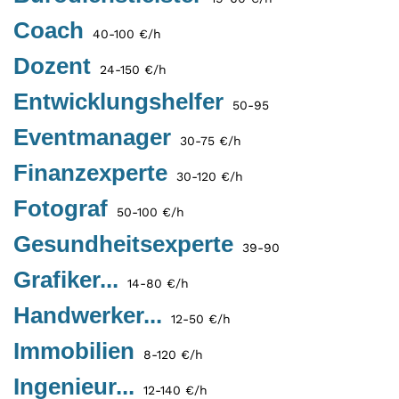
Coach
40-100 €/h
Dozent
24-150 €/h
Entwicklungshelfer
50-95
Eventmanager
30-75 €/h
Finanzexperte
30-120 €/h
Fotograf
50-100 €/h
Gesundheitsexperte
39-90
Grafiker...
14-80 €/h
Handwerker...
12-50 €/h
Immobilien
8-120 €/h
Ingenieur...
12-140 €/h