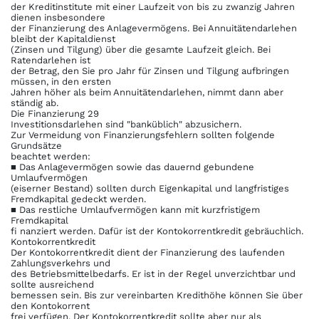
der Kreditinstitute mit einer Laufzeit von bis zu zwanzig Jahren
dienen insbesondere
der Finanzierung des Anlagevermögens. Bei Annuitätendarlehen
bleibt der Kapitaldienst
(Zinsen und Tilgung) über die gesamte Laufzeit gleich. Bei
Ratendarlehen ist
der Betrag, den Sie pro Jahr für Zinsen und Tilgung aufbringen
müssen, in den ersten
Jahren höher als beim Annuitätendarlehen, nimmt dann aber
ständig ab.
Die Finanzierung 29
Investitionsdarlehen sind "banküblich" abzusichern.
Zur Vermeidung von Finanzierungsfehlern sollten folgende
Grundsätze
beachtet werden:
■ Das Anlagevermögen sowie das dauernd gebundene
Umlaufvermögen
(eiserner Bestand) sollten durch Eigenkapital und langfristiges
Fremdkapital gedeckt werden.
■ Das restliche Umlaufvermögen kann mit kurzfristigem
Fremdkapital
fi nanziert werden. Dafür ist der Kontokorrentkredit gebräuchlich.
Kontokorrentkredit
Der Kontokorrentkredit dient der Finanzierung des laufenden
Zahlungsverkehrs und
des Betriebsmittelbedarfs. Er ist in der Regel unverzichtbar und
sollte ausreichend
bemessen sein. Bis zur vereinbarten Kredithöhe können Sie über
den Kontokorrent
frei verfügen. Der Kontokorrentkredit sollte aber nur als