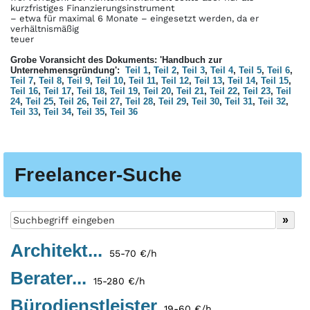
kurzfristiges Finanzierungsinstrument
– etwa für maximal 6 Monate – eingesetzt werden, da er
verhältnismäßig
teuer
Grobe Voransicht des Dokuments: 'Handbuch zur
Unternehmensgründung':
Teil 1
,
Teil 2
,
Teil 3
,
Teil 4
,
Teil 5
,
Teil 6
,
Teil 7
,
Teil 8
,
Teil 9
,
Teil 10
,
Teil 11
,
Teil 12
,
Teil 13
,
Teil 14
,
Teil 15
,
Teil 16
,
Teil 17
,
Teil 18
,
Teil 19
,
Teil 20
,
Teil 21
,
Teil 22
,
Teil 23
,
Teil
24
,
Teil 25
,
Teil 26
,
Teil 27
,
Teil 28
,
Teil 29
,
Teil 30
,
Teil 31
,
Teil 32
,
Teil 33
,
Teil 34
,
Teil 35
,
Teil 36
Freelancer-Suche
Architekt...
55-70 €/h
Berater...
15-280 €/h
Bürodienstleister
19-60 €/h