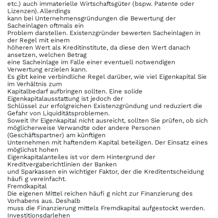
etc.) auch immaterielle Wirtschaftsgüter (bspw. Patente oder
Lizenzen). Allerdings
kann bei Unternehmensgründungen die Bewertung der
Sacheinlagen oftmals ein
Problem darstellen. Existenzgründer bewerten Sacheinlagen in
der Regel mit einem
höheren Wert als Kreditinstitute, da diese den Wert danach
ansetzen, welchen Betrag
eine Sacheinlage im Falle einer eventuell notwendigen
Verwertung erzielen kann.
Es gibt keine verbindliche Regel darüber, wie viel Eigenkapital Sie
im Verhältnis zum
Kapitalbedarf aufbringen sollten. Eine solide
Eigenkapitalausstattung ist jedoch der
Schlüssel zur erfolgreichen Existenzgründung und reduziert die
Gefahr von Liquiditätsproblemen.
Soweit Ihr Eigenkapital nicht ausreicht, sollten Sie prüfen, ob sich
möglicherweise Verwandte oder andere Personen
(Geschäftspartner) am künftigen
Unternehmen mit haftendem Kapital beteiligen. Der Einsatz eines
möglichst hohen
Eigenkapitalanteiles ist vor dem Hintergrund der
Kreditvergaberichtlinien der Banken
und Sparkassen ein wichtiger Faktor, der die Kreditentscheidung
häufi g vereinfacht.
Fremdkapital
Die eigenen Mittel reichen häufi g nicht zur Finanzierung des
Vorhabens aus. Deshalb
muss die Finanzierung mittels Fremdkapital aufgestockt werden.
Investitionsdarlehen