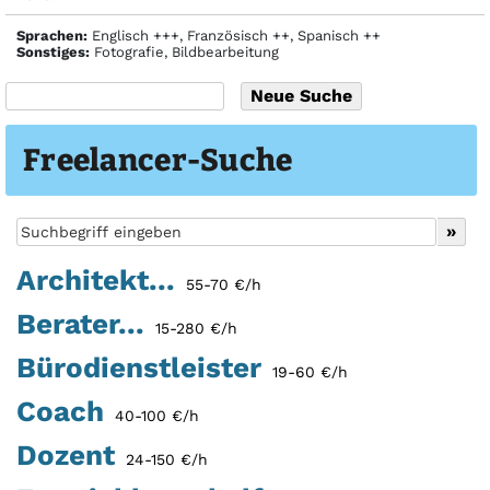
Sprachen:
Englisch +++, Französisch ++, Spanisch ++
Sonstiges:
Fotografie, Bildbearbeitung
Freelancer-Suche
Architekt...
55-70 €/h
Berater...
15-280 €/h
Bürodienstleister
19-60 €/h
Coach
40-100 €/h
Dozent
24-150 €/h