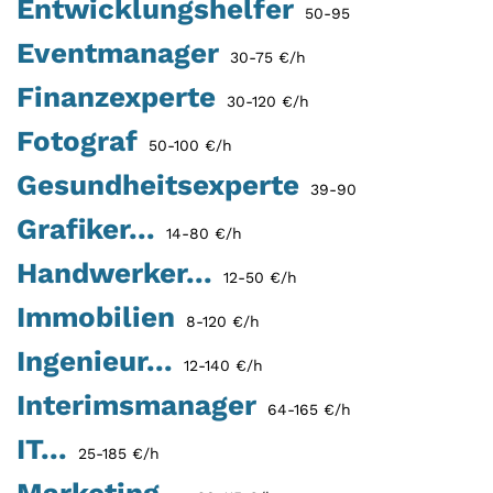
Entwicklungshelfer
50-95
Eventmanager
30-75 €/h
Finanzexperte
30-120 €/h
Fotograf
50-100 €/h
Gesundheitsexperte
39-90
Grafiker...
14-80 €/h
Handwerker...
12-50 €/h
Immobilien
8-120 €/h
Ingenieur...
12-140 €/h
Interimsmanager
64-165 €/h
IT...
25-185 €/h
Marketing...