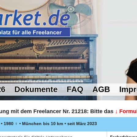
26
Dokumente
FAQ
AGB
Imp
ung mit dem Freelancer Nr. 21218: Bitte das
↓ Formul
 • 1980
♀
•
München
bis 10 km
• seit März 2023