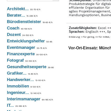
Schwerpunkte:
Unternehmen
Produktstrategie für digita
effiziente Organisation f
Architekt...
55-70 €/h
agiles Projektmanagement, 
Berater...
Handlungsoptionen, Busin
15-280 €/h
Bürodienstleister
19-60 €/h
Coach
Zusatzfähigkeiten:
Excel ++
40-100 €/h
Sprachen:
Englisch +++, Sp
Dozent
24-150 €/h
Erklärung: + für gering, ++ für mittel,
Entwicklungshelfer
50-95
Eventmanager
Vor-Ort-Einsatz: Münc
30-75 €/h
Finanzexperte
30-120 €/h
Fotograf
50-100 €/h
Gesundheitsexperte
39-90
Grafiker...
14-80 €/h
Handwerker...
12-50 €/h
Immobilien
8-120 €/h
Ingenieur...
12-140 €/h
Interimsmanager
64-165 €/h
IT...
25-185 €/h