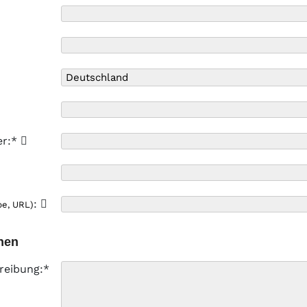
er:*
:
pe, URL)
nen
reibung:*