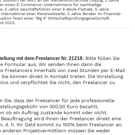
:
Studium der BWL an der Handelshochschule Leipzig, 2 Jahre
rer eines E-Commerce-Unternehmens für nachhaltige
e, 5 Jahre Geschäftsführer einer E-Book-Flatrate, 5 Jahre
 International einer Reisewebseite, 3 Jahre Berater im Financial-
uation-Team einer "Big 4" Wirtschaftsprüfungsgesellschaft.
eit 2023.
Bitte füllen Sie
ellung mit dem Freelancer Nr. 21218:
e Formular aus. Wir senden Ihnen dann die
s Freelancers innerhalb von zwei Stunden per E-Mail
ie können direkt in Kontakt treten. Die Vorstellung
enlos und verpflichtet Sie nicht, den Freelancer zu
n Sie, dass der Freelancer für jede professionelle
rstellungsgebühr von 300,00 Euro bezahlt,
n ob ein Auftrag zustande kommt oder nicht.
r Beauftragung wird Ihnen der Freelancer direkt eine
n, d. h. Ihr Geld kommt zu 100% beim Freelancer an.
 anderen Projektvermittlern müssen Sie weder