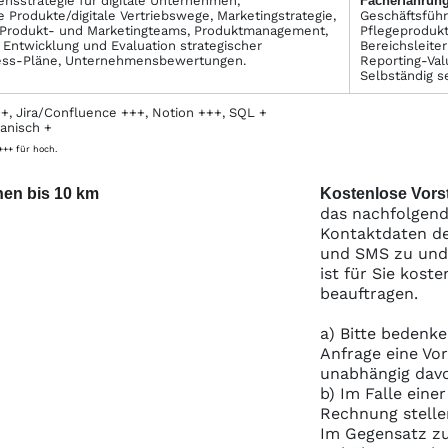
sstrategie für digitale Unternehmen,
Facher­fahrung
le Produkte/digitale Vertriebswege, Marketingstrategie,
Geschäftsfüh
ür Produkt- und Marketingteams, Produktmanagement,
Pflegeprodukt
Entwicklung und Evaluation strategischer
Bereichsleiter
ess-Pläne, Unternehmensbewertungen.
Reporting-Val
Selbständig s
+, Jira/Confluence +++, Notion +++, SQL +
anisch +
 +++ für hoch.
hen bis 10 km
Kostenlose Vorst
das nachfolgend
Kontaktdaten de
und SMS zu und S
ist für Sie kost
beauftragen.
a) Bitte bedenke
Anfrage eine Vo
unabhängig davo
b) Im Falle eine
Rechnung stelle
Im Gegensatz zu