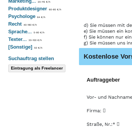
Marketing...
20-115 €/h
Produktdesigner
60-85 €/h
Psychologe
64 €/h
Recht
d) Sie müssen mit de
40-180 €/h
e) Sie müssen ein ko
Sprache...
5-80 €/h
f) Sie können nur ei
Texter...
20-100 €/h
g) Sie müssen uns in
[Sonstige]
50 €/h
Kostenlose Vor
Suchauftrag stellen
Eintragung als Freelancer
Auftraggeber
Vor- und Nachnam
Firma:
Straße, Nr.:*