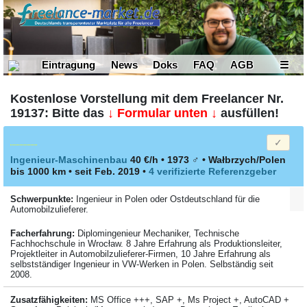
Eintragung
News
Doks
FAQ
AGB
☰
Kostenlose Vorstellung mit dem Freelancer Nr.
19137: Bitte das
↓ Formular unten ↓
ausfüllen!
Ingenieur-Maschinenbau
40 €/h • 1973
♂
•
Wałbrzych/Polen
bis 1000 km
• seit Feb. 2019
•
4 verifizierte Referenzgeber
Schwerpunkte:
Ingenieur in Polen oder Ostdeutschland für die
Automobilzulieferer.
Facher­fahrung:
Diplomingenieur Mechaniker, Technische
Fachhochschule in Wrocław. 8 Jahre Erfahrung als Produktionsleiter,
Projektleiter in Automobilzulieferer-Firmen, 10 Jahre Erfahrung als
selbstständiger Ingenieur in VW-Werken in Polen. Selbständig seit
2008.
Zusatzfähigkeiten:
MS Office +++, SAP +, Ms Project +, AutoCAD +