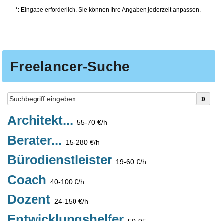
*: Eingabe erforderlich. Sie können Ihre Angaben jederzeit anpassen.
Freelancer-Suche
Architekt...
55-70 €/h
Berater...
15-280 €/h
Bürodienstleister
19-60 €/h
Coach
40-100 €/h
Dozent
24-150 €/h
Entwicklungshelfer