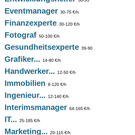
50-95
Eventmanager
30-75 €/h
Finanzexperte
30-120 €/h
Fotograf
50-100 €/h
Gesundheitsexperte
39-90
Grafiker...
14-80 €/h
Handwerker...
12-50 €/h
Immobilien
8-120 €/h
Ingenieur...
12-140 €/h
Interimsmanager
64-165 €/h
IT...
25-185 €/h
Marketing...
20-115 €/h