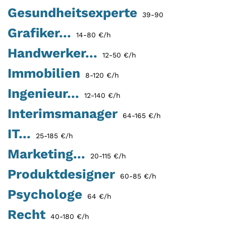
Gesundheitsexperte
39-90
Grafiker...
14-80 €/h
Handwerker...
12-50 €/h
Immobilien
8-120 €/h
Ingenieur...
12-140 €/h
Interimsmanager
64-165 €/h
IT...
25-185 €/h
Marketing...
20-115 €/h
Produktdesigner
60-85 €/h
Psychologe
64 €/h
Recht
40-180 €/h