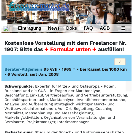
Eintragung
News
Doks
FAQ
AGB
☰
Kostenlose Vorstellung mit dem Freelancer Nr.
1907: Bitte das
↓ Formular unten ↓
ausfüllen!
Berater-Allgemein
95 €/h • 1965
♀
•
bei Kassel
bis 1000 km
• 6 Vorstell. seit Jan. 2008
Schwerpunkte:
Expertin für Mittel- und Osteuropa - Polen,
Russland und die GUS - in Fragen der Marktanalyse,
Beschaffung, Einkauf, Vertriebsaufbau und Vertriebsunterstützung,
Geschäftspartnersuche, Marktanalyse, Investitionsstandortsuche,
Analyse und Aufbereitung strategisch wichtiger Markt- und
Wettbewerbsinformationen, Vor-Ort-Begleitung, Coaching
Mentalität, Messeplanung und Messebegleitung,
Marketingaktivitäten, Organisation von Veranstaltungen und
Seminaren, Projektmanager, Interimsmanager.
Facher­fahrung:
Studium der Sprach- und Kulturwissenschaften