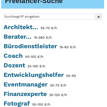
Freelancer-Suche
Architekt...
55-70 €/h
Berater...
15-280 €/h
Bürodienstleister
19-60 €/h
Coach
40-100 €/h
Dozent
24-150 €/h
Entwicklungshelfer
50-95
Eventmanager
30-75 €/h
Finanzexperte
30-120 €/h
Fotograf
50-100 €/h