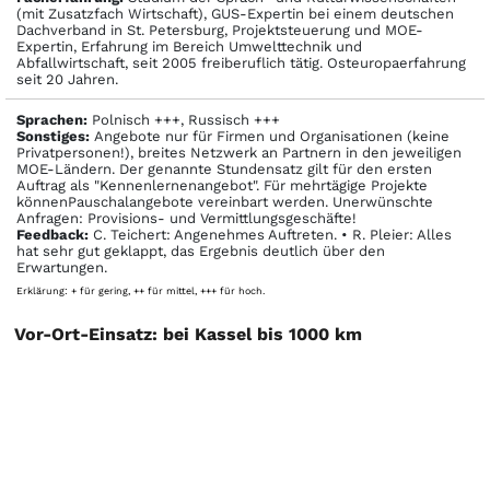
(mit Zusatzfach Wirtschaft), GUS-Expertin bei einem deutschen
Dachverband in St. Petersburg, Projektsteuerung und MOE-
Expertin, Erfahrung im Bereich Umwelttechnik und
Abfallwirtschaft, seit 2005 freiberuflich tätig. Osteuropaerfahrung
seit 20 Jahren.
Sprachen:
Polnisch +++, Russisch +++
Sonstiges:
Angebote nur für Firmen und Organisationen (keine
Privatpersonen!), breites Netzwerk an Partnern in den jeweiligen
MOE-Ländern. Der genannte Stundensatz gilt für den ersten
Auftrag als "Kennenlernenangebot". Für mehrtägige Projekte
könnenPauschalangebote vereinbart werden. Unerwünschte
Anfragen: Provisions- und Vermittlungsgeschäfte!
Feedback:
C. Teichert: Angenehmes Auftreten. • R. Pleier: Alles
hat sehr gut geklappt, das Ergebnis deutlich über den
Erwartungen.
Erklärung: + für gering, ++ für mittel, +++ für hoch.
Vor-Ort-Einsatz: bei Kassel bis 1000 km