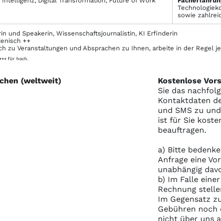
Intelligenz, Digital Transformation, Future of Work
Facher­fahrun
Technologieko
sowie zahlrei
in und Speakerin, Wissenschaftsjournalistin, KI Erfinderin
ienisch ++
 zu Veranstaltungen und Absprachen zu Ihnen, arbeite in der Regel j
 +++ für hoch.
chen (weltweit)
Kostenlose Vors
Sie das nachfol
Kontaktdaten de
und SMS zu und S
ist für Sie kost
beauftragen.
a) Bitte bedenke
Anfrage eine Vo
unabhängig davo
b) Im Falle eine
Rechnung stelle
Im Gegensatz zu
Gebühren noch e
nicht über uns 