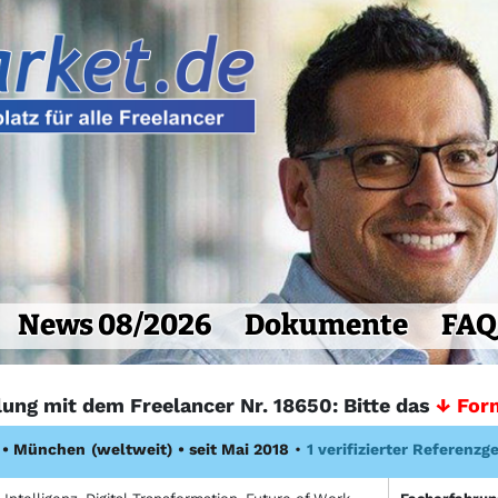
News 08/2026
Dokumente
FAQ
lung mit dem Freelancer Nr. 18650: Bitte das
↓ For
•
München
(weltweit)
• seit Mai 2018
•
1 verifizierter Referenzg