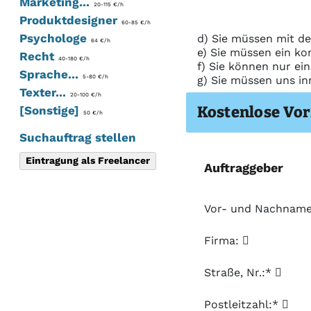
Marketing...
20-115 €/h
Produktdesigner
60-85 €/h
Psychologe
d) Sie müssen mit de
64 €/h
e) Sie müssen ein ko
Recht
40-180 €/h
f) Sie können nur ei
Sprache...
5-80 €/h
g) Sie müssen uns in
Texter...
20-100 €/h
Kostenlose Vor
[Sonstige]
50 €/h
Suchauftrag stellen
Eintragung als Freelancer
Auftraggeber
Vor- und Nachnam
Firma:
Straße, Nr.:*
Postleitzahl:*