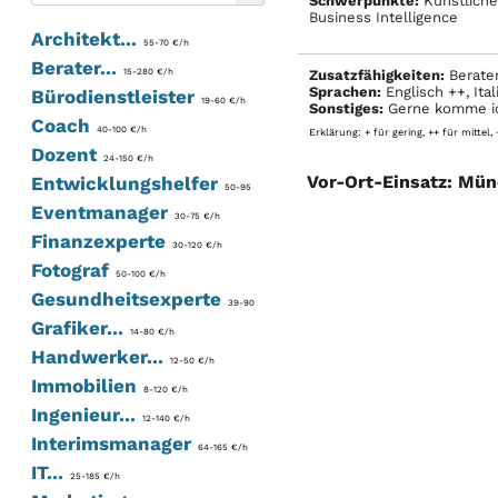
Schwerpunkte:
Künstliche 
Business Intelligence
Architekt...
55-70 €/h
Berater...
15-280 €/h
Zusatzfähigkeiten:
Berater
Sprachen:
Englisch ++, Ital
Bürodienstleister
19-60 €/h
Sonstiges:
Gerne komme ich
Coach
40-100 €/h
Erklärung: + für gering, ++ für mittel,
Dozent
24-150 €/h
Vor-Ort-Einsatz: Mün
Entwicklungshelfer
50-95
Eventmanager
30-75 €/h
Finanzexperte
30-120 €/h
Fotograf
50-100 €/h
Gesundheitsexperte
39-90
Grafiker...
14-80 €/h
Handwerker...
12-50 €/h
Immobilien
8-120 €/h
Ingenieur...
12-140 €/h
Interimsmanager
64-165 €/h
IT...
25-185 €/h