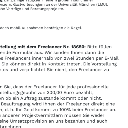
g:
Langjährige Tätigkeit in einem großem Münchener
nzern, Gastvorlesungem an der Universität München (LMU),
che Vorträge und Beratungsprojekte.
edoch mobil. Ausnahmen bestätigen die Regel.
tellung mit dem Freelancer Nr. 18650:
Bitte füllen
gende Formular aus. Wir senden Ihnen dann die
s Freelancers innerhalb von zwei Stunden per E-Mail
ie können direkt in Kontakt treten. Die Vorstellung
enlos und verpflichtet Sie nicht, den Freelancer zu
n Sie, dass der Freelancer für jede professionelle
rstellungsgebühr von 300,00 Euro bezahlt,
n ob ein Auftrag zustande kommt oder nicht.
r Beauftragung wird Ihnen der Freelancer direkt eine
n, d. h. Ihr Geld kommt zu 100% beim Freelancer an.
 anderen Projektvermittlern müssen Sie weder
ine Umsatzprovision an uns bezahlen und auch
abrechnen.