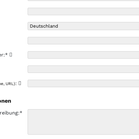
er:*
:
pe, URL)
onen
reibung:*