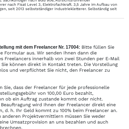
:
Sachkundiger nach BGG 906, Aufsichtsführender
erer nach Fisat Level 3, Elektrofachkraft. 3,5 Jahre im Aufbau von
en, seit 2013 selbstständiger Industriekletterer. Selbständig seit
Bitte füllen Sie
ellung mit dem Freelancer Nr. 17004:
e Formular aus. Wir senden Ihnen dann die
s Freelancers innerhalb von zwei Stunden per E-Mail
ie können direkt in Kontakt treten. Die Vorstellung
enlos und verpflichtet Sie nicht, den Freelancer zu
n Sie, dass der Freelancer für jede professionelle
rstellungsgebühr von 100,00 Euro bezahlt,
n ob ein Auftrag zustande kommt oder nicht.
r Beauftragung wird Ihnen der Freelancer direkt eine
n, d. h. Ihr Geld kommt zu 100% beim Freelancer an.
 anderen Projektvermittlern müssen Sie weder
ine Umsatzprovision an uns bezahlen und auch
abrechnen.