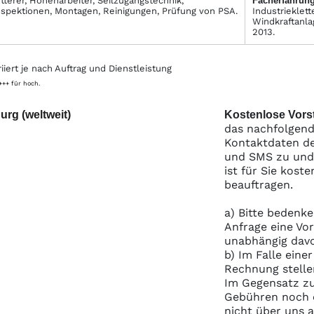
tterer, Höhenarbeiter, Seilzugangstechnik,
Facher­fahrung
nspektionen, Montagen, Reinigungen, Prüfung von PSA.
Industrieklett
Windkraftanlag
2013.
iert je nach Auftrag und Dienstleistung
 +++ für hoch.
urg (weltweit)
Kostenlose Vorst
das nachfolgend
Kontaktdaten de
und SMS zu und S
ist für Sie kost
beauftragen.
a) Bitte bedenke
Anfrage eine Vo
unabhängig davo
b) Im Falle eine
Rechnung stelle
Im Gegensatz zu
Gebühren noch e
nicht über uns 