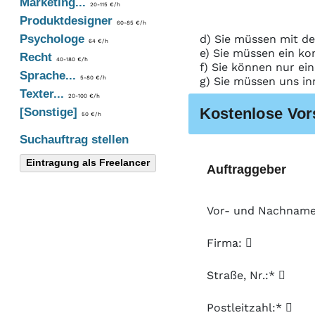
Marketing...
20-115 €/h
Produktdesigner
60-85 €/h
Psychologe
d) Sie müssen mit de
64 €/h
e) Sie müssen ein ko
Recht
40-180 €/h
f) Sie können nur ei
Sprache...
5-80 €/h
g) Sie müssen uns in
Texter...
20-100 €/h
Kostenlose Vor
[Sonstige]
50 €/h
Suchauftrag stellen
Eintragung als Freelancer
Auftraggeber
Vor- und Nachnam
Firma:
Straße, Nr.:*
Postleitzahl:*