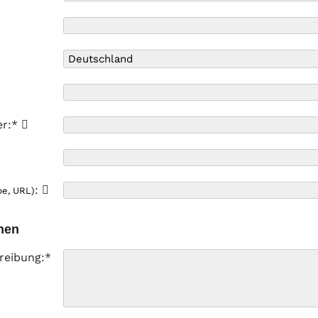
er:*
:
pe, URL)
nen
reibung:*