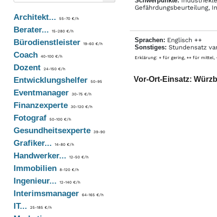
Schwerpunkte:
Industriekle
Gefährdungsbeurteilung, I
Architekt...
55-70 €/h
Berater...
15-280 €/h
Sprachen:
Englisch ++
Bürodienstleister
19-60 €/h
Sonstiges:
Stundensatz vari
Coach
40-100 €/h
Erklärung: + für gering, ++ für mittel,
Dozent
24-150 €/h
Vor-Ort-Einsatz: Würzb
Entwicklungshelfer
50-95
Eventmanager
30-75 €/h
Finanzexperte
30-120 €/h
Fotograf
50-100 €/h
Gesundheitsexperte
39-90
Grafiker...
14-80 €/h
Handwerker...
12-50 €/h
Immobilien
8-120 €/h
Ingenieur...
12-140 €/h
Interimsmanager
64-165 €/h
IT...
25-185 €/h