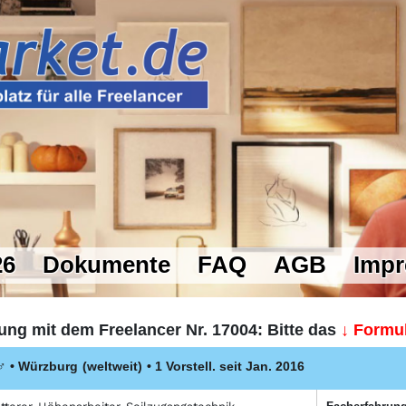
26
Dokumente
FAQ
AGB
Imp
ung mit dem Freelancer Nr. 17004: Bitte das
↓ Formul
♂
•
Würzburg
(weltweit)
• 1 Vorstell. seit Jan. 2016