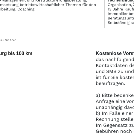
Management und Restrukturierungsberatung,
Facher­fahrung
Umsetzung betriebswirtschaftlicher Themen für den
Organisation,
rbeitung, Coaching.
13 Jahre Kauf
Immobilienbet
Beratungsunt
Selbständig s
 +++ für hoch.
urg bis 100 km
Kostenlose Vorst
das nachfolgend
Kontaktdaten de
und SMS zu und S
ist für Sie kost
beauftragen.
a) Bitte bedenke
Anfrage eine Vo
unabhängig davo
b) Im Falle eine
Rechnung stelle
Im Gegensatz zu
Gebühren noch e