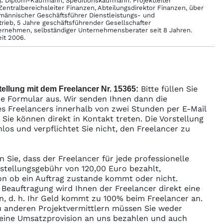
:
Diplom-Kaufmann, Speditionskaufmann. Projektleiter
 Zentralbereichsleiter Finanzen, Abteilungsdirektor Finanzen, über
männischer Geschäftsführer Dienstleistungs- und
rieb, 5 Jahre geschäftsführender Gesellschafter
ernehmen, selbständiger Unternehmensberater seit 8 Jahren.
eit 2006.
Bitte füllen Sie
ellung mit dem Freelancer Nr. 15365:
e Formular aus. Wir senden Ihnen dann die
s Freelancers innerhalb von zwei Stunden per E-Mail
ie können direkt in Kontakt treten. Die Vorstellung
enlos und verpflichtet Sie nicht, den Freelancer zu
n Sie, dass der Freelancer für jede professionelle
rstellungsgebühr von 120,00 Euro bezahlt,
n ob ein Auftrag zustande kommt oder nicht.
r Beauftragung wird Ihnen der Freelancer direkt eine
n, d. h. Ihr Geld kommt zu 100% beim Freelancer an.
 anderen Projektvermittlern müssen Sie weder
ine Umsatzprovision an uns bezahlen und auch