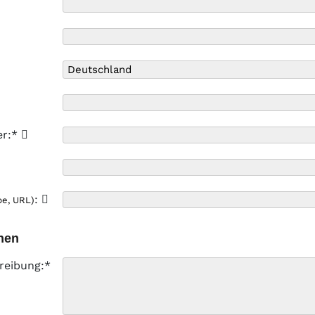
er:*
:
pe, URL)
nen
reibung:*