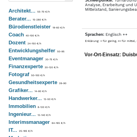
Schwerpunkte:
Turnaround-
Analyse, Erarbeitung und 
Mittelstand, Sanierungsbea
Architekt...
55-70 €/h
Berater...
15-280 €/h
Bürodienstleister
19-60 €/h
Coach
Sprachen:
Englisch ++
40-100 €/h
Erklärung: + für gering, ++ für mittel,
Dozent
24-150 €/h
Entwicklungshelfer
50-95
Vor-Ort-Einsatz: Duisb
Eventmanager
30-75 €/h
Finanzexperte
30-120 €/h
Fotograf
50-100 €/h
Gesundheitsexperte
39-90
Grafiker...
14-80 €/h
Handwerker...
12-50 €/h
Immobilien
8-120 €/h
Ingenieur...
12-140 €/h
Interimsmanager
64-165 €/h
IT...
25-185 €/h