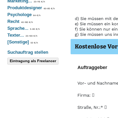
Marketing...
20-115 €/h
Produktdesigner
60-85 €/h
Psychologe
64 €/h
d) Sie müssen mit de
Recht
40-180 €/h
e) Sie müssen ein ko
Sprache...
f) Sie können nur ei
5-80 €/h
g) Sie müssen uns in
Texter...
20-100 €/h
[Sonstige]
50 €/h
Kostenlose Vor
Suchauftrag stellen
Eintragung als Freelancer
Auftraggeber
Vor- und Nachnam
Firma:
Straße, Nr.:*