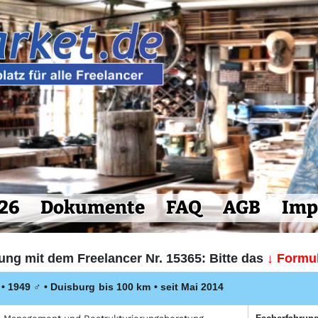
26
Dokumente
FAQ
AGB
Imp
ung mit dem Freelancer Nr. 15365: Bitte das
↓ Formul
 • 1949
♂
•
Duisburg
bis 100 km
• seit Mai 2014