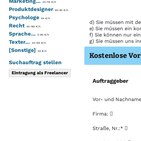
Marketing...
20-115 €/h
Produktdesigner
60-85 €/h
Psychologe
64 €/h
d) Sie müssen mit de
Recht
40-180 €/h
e) Sie müssen ein ko
Sprache...
f) Sie können nur ei
5-80 €/h
g) Sie müssen uns in
Texter...
20-100 €/h
[Sonstige]
50 €/h
Kostenlose Vor
Suchauftrag stellen
Eintragung als Freelancer
Auftraggeber
Vor- und Nachnam
Firma:
Straße, Nr.:*