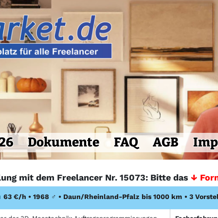
26
Dokumente
FAQ
AGB
Imp
lung mit dem Freelancer Nr. 15073: Bitte das
↓ For
u
63 €/h • 1968
♂
•
Daun/Rheinland-Pfalz
bis 1000 km
• 3 Vorste