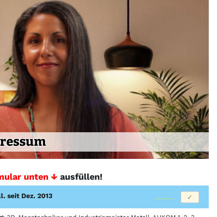
ressum
mular unten ↓
ausfüllen!
ll. seit Dez. 2013