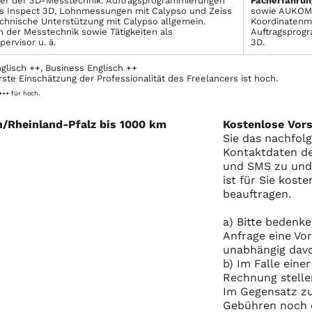
ter der 3D-Messtechnik: Auftragsprogrammierungen
Facher­fahrun
ss Inspect 3D, Lohnmessungen mit Calypso und Zeiss
sowie AUKOM 
hnische Unterstützung mit Calypso allgemein.
Koordinatenme
n der Messtechnik sowie Tätigkeiten als
Auftragsprog
pervisor u. ä.
3D.
lisch ++, Business Englisch ++
rste Einschätzung der Professionalität des Freelancers ist hoch.
 +++ für hoch.
n/Rheinland-Pfalz bis 1000 km
Kostenlose Vors
Sie das nachfol
Kontaktdaten de
und SMS zu und S
ist für Sie kost
beauftragen.
a) Bitte bedenke
Anfrage eine Vo
unabhängig davo
b) Im Falle eine
Rechnung stelle
Im Gegensatz zu
Gebühren noch e