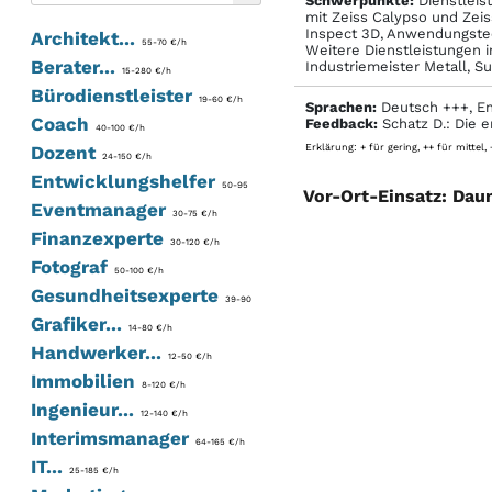
Schwerpunkte:
Dienstleis
mit Zeiss Calypso und Zei
Inspect 3D, Anwendungstec
Architekt...
55-70 €/h
Weitere Dienstleistungen i
Berater...
Industriemeister Metall, Su
15-280 €/h
Bürodienstleister
19-60 €/h
Sprachen:
Deutsch +++, Eng
Coach
Feedback:
Schatz D.: Die e
40-100 €/h
Dozent
Erklärung: + für gering, ++ für mittel,
24-150 €/h
Entwicklungshelfer
50-95
Vor-Ort-Einsatz: Dau
Eventmanager
30-75 €/h
Finanzexperte
30-120 €/h
Fotograf
50-100 €/h
Gesundheitsexperte
39-90
Grafiker...
14-80 €/h
Handwerker...
12-50 €/h
Immobilien
8-120 €/h
Ingenieur...
12-140 €/h
Interimsmanager
64-165 €/h
IT...
25-185 €/h