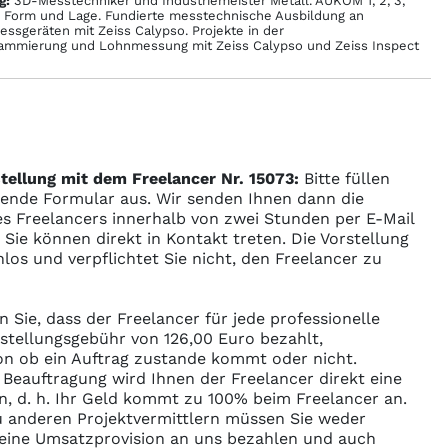
g:
3D-Messtechniker und Industriemeister Metall. AUKOM 1, 2, 3,
Form und Lage. Fundierte messtechnische Ausbildung an
ssgeräten mit Zeiss Calypso. Projekte in der
rammierung und Lohnmessung mit Zeiss Calypso und Zeiss Inspect
tellung mit dem Freelancer Nr. 15073:
Bitte füllen
gende Formular aus. Wir senden Ihnen dann die
s Freelancers innerhalb von zwei Stunden per E-Mail
ie können direkt in Kontakt treten. Die Vorstellung
enlos und verpflichtet Sie nicht, den Freelancer zu
n Sie, dass der Freelancer für jede professionelle
rstellungsgebühr von 126,00 Euro bezahlt,
n ob ein Auftrag zustande kommt oder nicht.
r Beauftragung wird Ihnen der Freelancer direkt eine
n, d. h. Ihr Geld kommt zu 100% beim Freelancer an.
 anderen Projektvermittlern müssen Sie weder
ine Umsatzprovision an uns bezahlen und auch