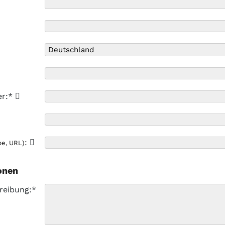
er:*
:
pe, URL)
onen
reibung:*