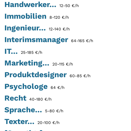
Handwerker...
12-50 €/h
Immobilien
8-120 €/h
Ingenieur...
12-140 €/h
Interimsmanager
64-165 €/h
IT...
25-185 €/h
Marketing...
20-115 €/h
Produktdesigner
60-85 €/h
Psychologe
64 €/h
Recht
40-180 €/h
Sprache...
5-80 €/h
Texter...
20-100 €/h