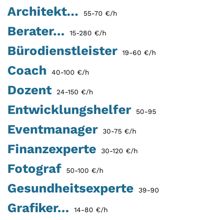
Architekt...
55-70 €/h
Berater...
15-280 €/h
Bürodienstleister
19-60 €/h
Coach
40-100 €/h
Dozent
24-150 €/h
Entwicklungshelfer
50-95
Eventmanager
30-75 €/h
Finanzexperte
30-120 €/h
Fotograf
50-100 €/h
Gesundheitsexperte
39-90
Grafiker...
14-80 €/h