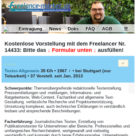
Eintragung
News
Doks
FAQ
AGB
☰
Kostenlose Vorstellung mit dem Freelancer Nr.
14433: Bitte das
↓ Formular unten ↓
ausfüllen!
Texter-Allgemein
35 €/h • 1967
♀
•
bei Stuttgart
(nur
Telearbeit)
• 37 Vorstell. seit Jan. 2013
Schwerpunkte:
Themenübergreifende redaktionelle Texterstellung,
Pressemitteilungen und -meldungen, Informations- und
Ratgebertexte, Web-Content, Fachartikel und allgemeine Text-
Gestaltung. verlässliche Recherche und Projektunterstützung,
Umsetzung komplexer, auch technischer Erklärungen in verständlich
lesbare und ansprechende Beschreibungen.
Facher­fahrung:
Journalistisches Texten, Erstellung von
Publikationstexten für Unternehmen aller Bereiche. Professionelles und
umfangreiches Recherchetalent, wortgewandt und vielseitig,
verständlich und kompakt durch lange Erfahrungsjahre. Unternehmerin