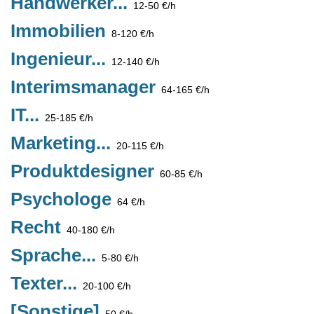
Handwerker...
12-50 €/h
Immobilien
8-120 €/h
Ingenieur...
12-140 €/h
Interimsmanager
64-165 €/h
IT...
25-185 €/h
Marketing...
20-115 €/h
Produktdesigner
60-85 €/h
Psychologe
64 €/h
Recht
40-180 €/h
Sprache...
5-80 €/h
Texter...
20-100 €/h
[Sonstige]