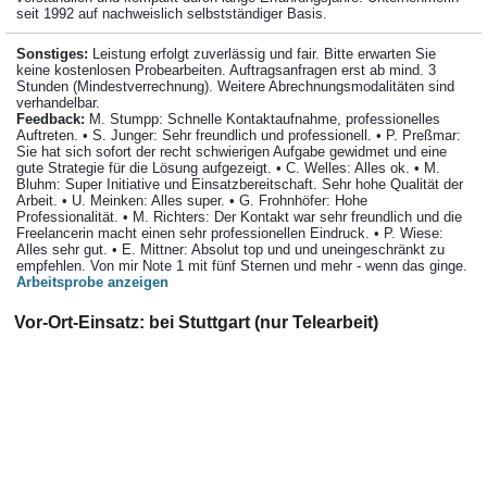
seit 1992 auf nachweislich selbstständiger Basis.
Sonstiges:
Leistung erfolgt zuverlässig und fair. Bitte erwarten Sie
keine kostenlosen Probearbeiten. Auftragsanfragen erst ab mind. 3
Stunden (Mindestverrechnung). Weitere Abrechnungsmodalitäten sind
verhandelbar.
Feedback:
M. Stumpp: Schnelle Kontaktaufnahme, professionelles
Auftreten. • S. Junger: Sehr freundlich und professionell. • P. Preßmar:
Sie hat sich sofort der recht schwierigen Aufgabe gewidmet und eine
gute Strategie für die Lösung aufgezeigt. • C. Welles: Alles ok. • M.
Bluhm: Super Initiative und Einsatzbereitschaft. Sehr hohe Qualität der
Arbeit. • U. Meinken: Alles super. • G. Frohnhöfer: Hohe
Professionalität. • M. Richters: Der Kontakt war sehr freundlich und die
Freelancerin macht einen sehr professionellen Eindruck. • P. Wiese:
Alles sehr gut. • E. Mittner: Absolut top und und uneingeschränkt zu
empfehlen. Von mir Note 1 mit fünf Sternen und mehr - wenn das ginge.
Arbeitsprobe anzeigen
Vor-Ort-Einsatz: bei Stuttgart (nur Telearbeit)