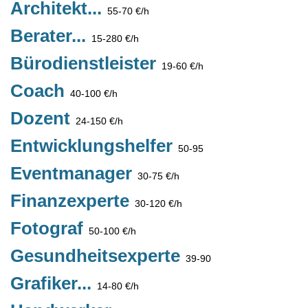
Architekt...
55-70 €/h
Berater...
15-280 €/h
Bürodienstleister
19-60 €/h
Coach
40-100 €/h
Dozent
24-150 €/h
Entwicklungshelfer
50-95
Eventmanager
30-75 €/h
Finanzexperte
30-120 €/h
Fotograf
50-100 €/h
Gesundheitsexperte
39-90
Grafiker...
14-80 €/h