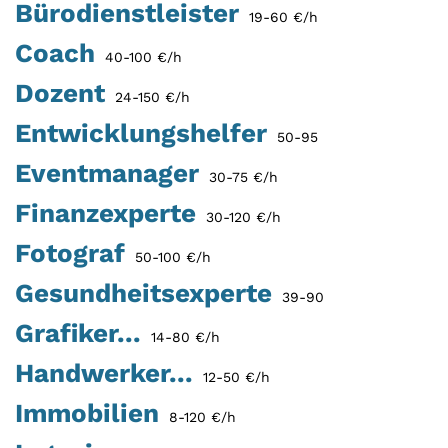
Bürodienstleister
19-60 €/h
Coach
40-100 €/h
Dozent
24-150 €/h
Entwicklungshelfer
50-95
Eventmanager
30-75 €/h
Finanzexperte
30-120 €/h
Fotograf
50-100 €/h
Gesundheitsexperte
39-90
Grafiker...
14-80 €/h
Handwerker...
12-50 €/h
Immobilien
8-120 €/h