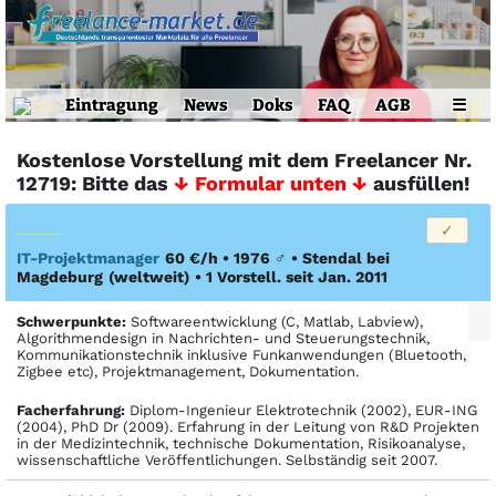
Eintragung
News
Doks
FAQ
AGB
☰
Kostenlose Vorstellung mit dem Freelancer Nr.
12719: Bitte das
↓ Formular unten ↓
ausfüllen!
IT-Projektmanager
60 €/h • 1976
♂
•
Stendal bei
Magdeburg
(weltweit)
• 1 Vorstell. seit Jan. 2011
Schwerpunkte:
Softwareentwicklung (C, Matlab, Labview),
Algorithmendesign in Nachrichten- und Steuerungstechnik,
Kommunikationstechnik inklusive Funkanwendungen (Bluetooth,
Zigbee etc), Projektmanagement, Dokumentation.
Facher­fahrung:
Diplom-Ingenieur Elektrotechnik (2002), EUR-ING
(2004), PhD Dr (2009). Erfahrung in der Leitung von R&D Projekten
in der Medizintechnik, technische Dokumentation, Risikoanalyse,
wissenschaftliche Veröffentlichungen. Selbständig seit 2007.