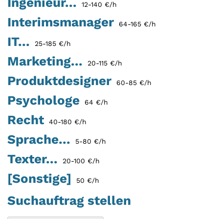
Ingenieur...
12-140 €/h
Interimsmanager
64-165 €/h
IT...
25-185 €/h
Marketing...
20-115 €/h
Produktdesigner
60-85 €/h
Psychologe
64 €/h
Recht
40-180 €/h
Sprache...
5-80 €/h
Texter...
20-100 €/h
[Sonstige]
50 €/h
Suchauftrag stellen