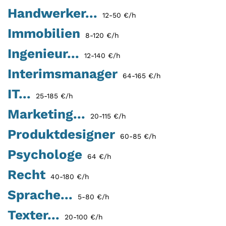
Handwerker...
12-50 €/h
Immobilien
8-120 €/h
Ingenieur...
12-140 €/h
Interimsmanager
64-165 €/h
IT...
25-185 €/h
Marketing...
20-115 €/h
Produktdesigner
60-85 €/h
Psychologe
64 €/h
Recht
40-180 €/h
Sprache...
5-80 €/h
Texter...
20-100 €/h