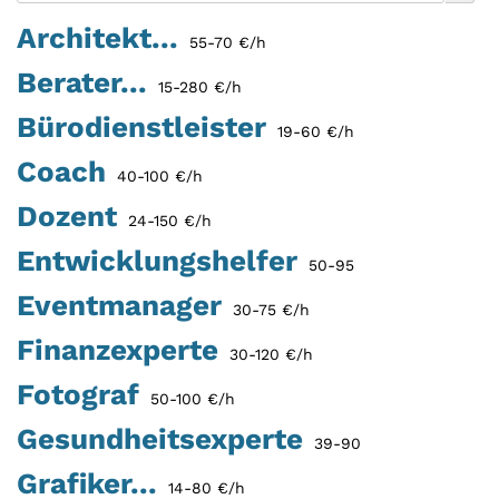
Architekt...
55-70 €/h
Berater...
15-280 €/h
Bürodienstleister
19-60 €/h
Coach
40-100 €/h
Dozent
24-150 €/h
Entwicklungshelfer
50-95
Eventmanager
30-75 €/h
Finanzexperte
30-120 €/h
Fotograf
50-100 €/h
Gesundheitsexperte
39-90
Grafiker...
14-80 €/h