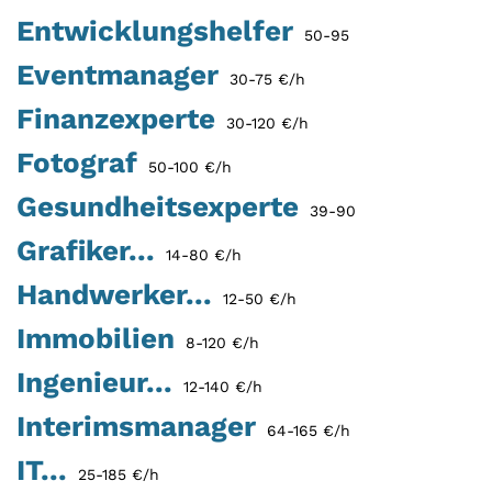
Entwicklungshelfer
50-95
Eventmanager
30-75 €/h
Finanzexperte
30-120 €/h
Fotograf
50-100 €/h
Gesundheitsexperte
39-90
Grafiker...
14-80 €/h
Handwerker...
12-50 €/h
Immobilien
8-120 €/h
Ingenieur...
12-140 €/h
Interimsmanager
64-165 €/h
IT...
25-185 €/h