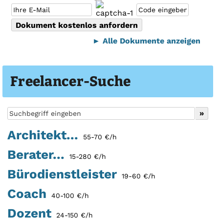
► Alle Dokumente anzeigen
Freelancer-Suche
Architekt...
55-70 €/h
Berater...
15-280 €/h
Bürodienstleister
19-60 €/h
Coach
40-100 €/h
Dozent
24-150 €/h