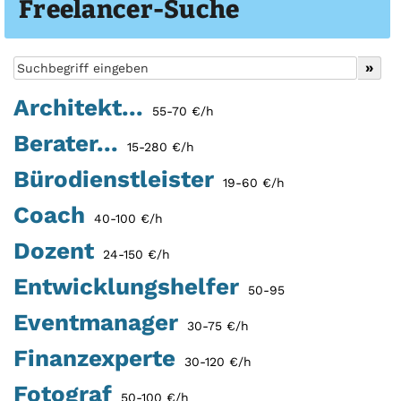
Freelancer-Suche
Architekt...
55-70 €/h
Berater...
15-280 €/h
Bürodienstleister
19-60 €/h
Coach
40-100 €/h
Dozent
24-150 €/h
Entwicklungshelfer
50-95
Eventmanager
30-75 €/h
Finanzexperte
30-120 €/h
Fotograf
50-100 €/h