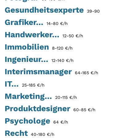
Gesundheitsexperte
39-90
Grafiker...
14-80 €/h
Handwerker...
12-50 €/h
Immobilien
8-120 €/h
Ingenieur...
12-140 €/h
Interimsmanager
64-165 €/h
IT...
25-185 €/h
Marketing...
20-115 €/h
Produktdesigner
60-85 €/h
Psychologe
64 €/h
Recht
40-180 €/h