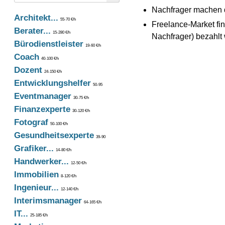
Nachfrager machen di
Architekt...
55-70 €/h
Freelance-Market fin
Berater...
15-280 €/h
Nachfrager) bezahlt 
Bürodienstleister
19-60 €/h
Coach
40-100 €/h
Dozent
24-150 €/h
Entwicklungshelfer
50-95
Eventmanager
30-75 €/h
Finanzexperte
30-120 €/h
Fotograf
50-100 €/h
Gesundheitsexperte
39-90
Grafiker...
14-80 €/h
Handwerker...
12-50 €/h
Immobilien
8-120 €/h
Ingenieur...
12-140 €/h
Interimsmanager
64-165 €/h
IT...
25-185 €/h