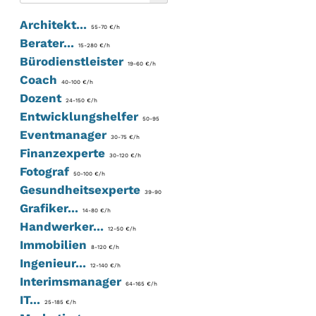
Architekt...
55-70 €/h
Berater...
15-280 €/h
Bürodienstleister
19-60 €/h
Coach
40-100 €/h
Dozent
24-150 €/h
Entwicklungshelfer
50-95
Eventmanager
30-75 €/h
Finanzexperte
30-120 €/h
Fotograf
50-100 €/h
Gesundheitsexperte
39-90
Grafiker...
14-80 €/h
Handwerker...
12-50 €/h
Immobilien
8-120 €/h
Ingenieur...
12-140 €/h
Interimsmanager
64-165 €/h
IT...
25-185 €/h