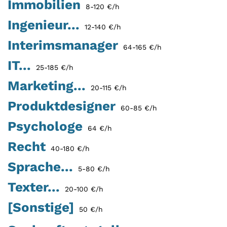
Immobilien
8-120 €/h
Ingenieur...
12-140 €/h
Interimsmanager
64-165 €/h
IT...
25-185 €/h
Marketing...
20-115 €/h
Produktdesigner
60-85 €/h
Psychologe
64 €/h
Recht
40-180 €/h
Sprache...
5-80 €/h
Texter...
20-100 €/h
[Sonstige]
50 €/h