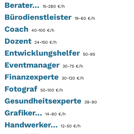
Berater...
15-280 €/h
Bürodienstleister
19-60 €/h
Coach
40-100 €/h
Dozent
24-150 €/h
Entwicklungshelfer
50-95
Eventmanager
30-75 €/h
Finanzexperte
30-120 €/h
Fotograf
50-100 €/h
Gesundheitsexperte
39-90
Grafiker...
14-80 €/h
Handwerker...
12-50 €/h