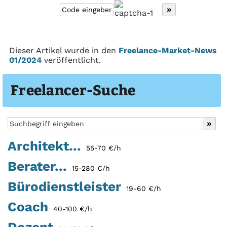
Dieser Artikel wurde in den
Freelance-Market-News
01/2024
veröffentlicht.
Freelancer-Suche
Architekt...
55-70 €/h
Berater...
15-280 €/h
Bürodienstleister
19-60 €/h
Coach
40-100 €/h
Dozent