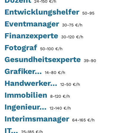
24-150 €/h
Entwicklungshelfer
50-95
Eventmanager
30-75 €/h
Finanzexperte
30-120 €/h
Fotograf
50-100 €/h
Gesundheitsexperte
39-90
Grafiker...
14-80 €/h
Handwerker...
12-50 €/h
Immobilien
8-120 €/h
Ingenieur...
12-140 €/h
Interimsmanager
64-165 €/h
IT...
25-185 €/h