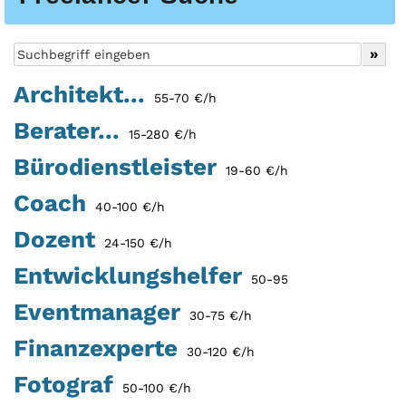
Architekt...
55-70 €/h
Berater...
15-280 €/h
Bürodienstleister
19-60 €/h
Coach
40-100 €/h
Dozent
24-150 €/h
Entwicklungshelfer
50-95
Eventmanager
30-75 €/h
Finanzexperte
30-120 €/h
Fotograf
50-100 €/h