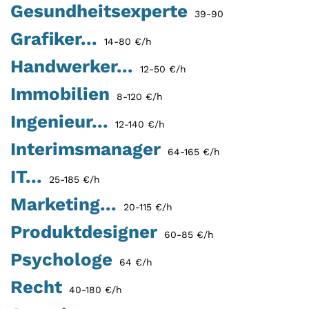
Gesundheitsexperte
39-90
Grafiker...
14-80 €/h
Handwerker...
12-50 €/h
Immobilien
8-120 €/h
Ingenieur...
12-140 €/h
Interimsmanager
64-165 €/h
IT...
25-185 €/h
Marketing...
20-115 €/h
Produktdesigner
60-85 €/h
Psychologe
64 €/h
Recht
40-180 €/h