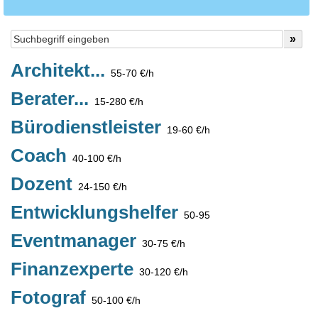
Architekt...
55-70 €/h
Berater...
15-280 €/h
Bürodienstleister
19-60 €/h
Coach
40-100 €/h
Dozent
24-150 €/h
Entwicklungshelfer
50-95
Eventmanager
30-75 €/h
Finanzexperte
30-120 €/h
Fotograf
50-100 €/h