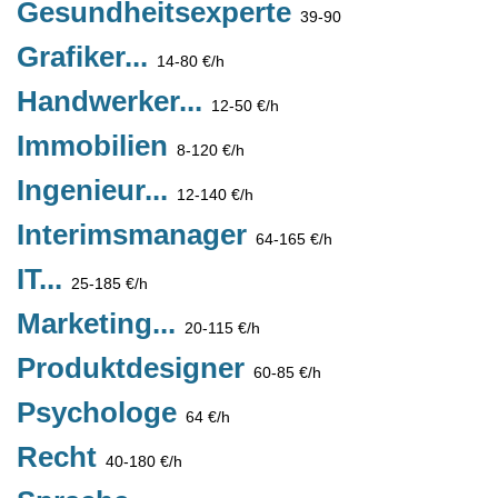
Gesundheitsexperte
39-90
Grafiker...
14-80 €/h
Handwerker...
12-50 €/h
Immobilien
8-120 €/h
Ingenieur...
12-140 €/h
Interimsmanager
64-165 €/h
IT...
25-185 €/h
Marketing...
20-115 €/h
Produktdesigner
60-85 €/h
Psychologe
64 €/h
Recht
40-180 €/h