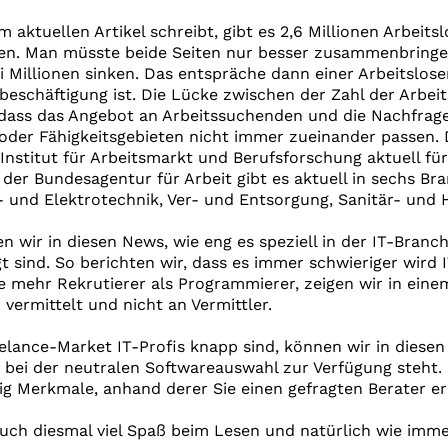
em aktuellen Artikel schreibt, gibt es 2,6 Millionen Arbeit
len. Man müsste beide Seiten nur besser zusammenbringe
 Millionen sinken. Das entspräche dann einer Arbeitslose
beschäftigung ist. Die Lücke zwischen der Zahl der Arbei
dass das Angebot an Arbeitssuchenden und die Nachfrage
oder Fähigkeitsgebieten nicht immer zueinander passen.
Institut für Arbeitsmarkt und Berufsforschung aktuell fü
 der Bundesagentur für Arbeit gibt es aktuell in sechs B
 und Elektrotechnik, Ver- und Entsorgung, Sanitär- und 
en wir in diesen News, wie eng es speziell in der IT-Branche
 sind. So berichten wir, dass es immer schwieriger wird
e mehr Rekrutierer als Programmierer, zeigen wir in ein
vermittelt und nicht an Vermittler.
lance-Market IT-Profis knapp sind, können wir in diesen 
n bei der neutralen Softwareauswahl zur Verfügung steht
ig Merkmale, anhand derer Sie einen gefragten Berater e
uch diesmal viel Spaß beim Lesen und natürlich wie imme