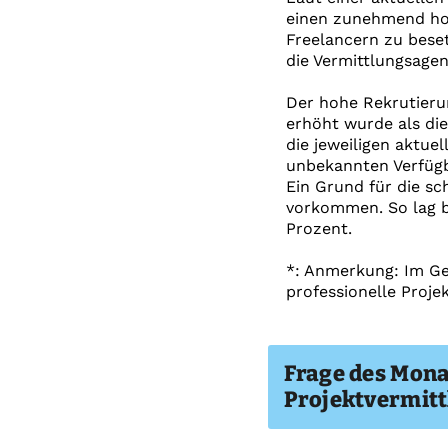
einen zunehmend hoh
Freelancern zu beset
die Vermittlungsagen
Der hohe Rekrutieru
erhöht wurde als die
die jeweiligen aktue
unbekannten Verfügba
Ein Grund für die sc
vorkommen. So lag be
Prozent.
*: Anmerkung: Im Ge
professionelle Projek
Frage des Mona
Projektvermitt