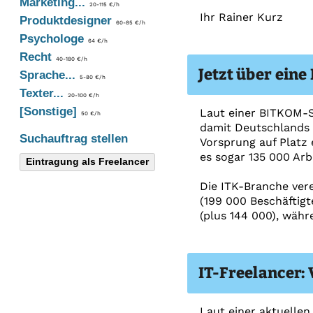
Marketing...
20-115 €/h
Ihr Rainer Kurz
Produktdesigner
60-85 €/h
Psychologe
64 €/h
Recht
40-180 €/h
Jetzt über eine
Sprache...
5-80 €/h
Texter...
20-100 €/h
[Sonstige]
Laut einer BITKOM-St
50 €/h
damit Deutschlands 
Suchauftrag stellen
Vorsprung auf Platz 
es sogar 135 000 Arb
Eintragung als Freelancer
Die ITK-Branche vere
(199 000 Beschäftigt
(plus 144 000), währ
IT-Freelancer:
Laut einer aktuellen