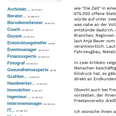
wie "Die Zeit" in ein
Architekt...
55-70 €/h
675.000 offene Stel
Berater...
15-280 €/h
würde auf unter zwei
Bürodienstleister
was nahe an der Voll
19-60 €/h
Coach
entstünde dadurch, 
40-100 €/h
Branchen, Regionen 
Dozent
24-150 €/h
laut Anja Bauer vom 
Entwicklungshelfer
50-95
verantwortlich. Laut
Eventmanager
30-75 €/h
Fahrzeugbau, Metall-
Finanzexperte
30-120 €/h
In zwei Artikeln zeig
Fotograf
50-100 €/h
Menschen beschäftigt
Gesundheitsexperte
39-90
Eindruck hat, es gäb
Grafiker...
14-80 €/h
direkt an Endkunden 
Handwerker...
12-50 €/h
Obwohl auch bei Free
Immobilien
8-120 €/h
vorstellen, der Ihne
Ingenieur...
12-140 €/h
Freelancerwitz dreiß
Interimsmanager
64-165 €/h
IT...
Ich wünsche Ihnen a
25-185 €/h