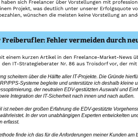
 haben sich Freelancer über Vorstellungen mit professione
inem Projekt, was deutlich unter unserer Erfolgsquote von
ezahlen, wünschen die meisten keine Vorstellung an ande
r Freiberufler: Fehler vermeiden durch n
t einem kurzen Artikel in den Freelance-Market-News übe
 den IT-Strategieberater Nr. 86 aus Troisdorf vor, der mit
 scheitern über die Hälfte aller IT-Projekte. Die Gründe hierfür 
ERP/PPS-Systeme begleite und unterstütze ich deshalb kleine 
essoptimierung, der neutralen EDV-gestützten Auswahl und Ei
wie Integration der IT-Sicherheit nach innen und nach außen.
il ist neben der großen Erfahrung die EDV-gestützte Vorgehen
ewährleistet. In der von unabhängigen Experten entwickelten un
 erfasst.
ethode finde ich das für die Anforderungen meiner Kunden am 