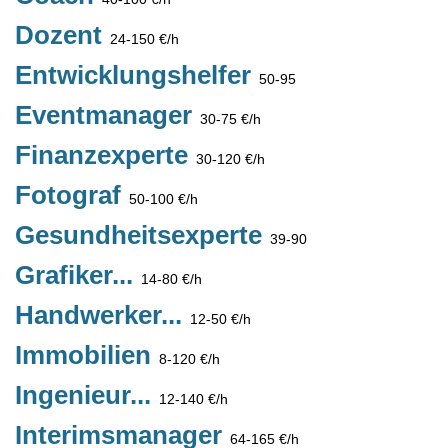
Dozent
24-150 €/h
Entwicklungshelfer
50-95
Eventmanager
30-75 €/h
Finanzexperte
30-120 €/h
Fotograf
50-100 €/h
Gesundheitsexperte
39-90
Grafiker...
14-80 €/h
Handwerker...
12-50 €/h
Immobilien
8-120 €/h
Ingenieur...
12-140 €/h
Interimsmanager
64-165 €/h