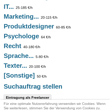
IT...
25-185 €/h
Marketing...
20-115 €/h
Produktdesigner
60-85 €/h
Psychologe
64 €/h
Recht
40-180 €/h
Sprache...
5-80 €/h
Texter...
20-100 €/h
[Sonstige]
50 €/h
Suchauftrag stellen
Eintragung als Freelancer
Für eine optimale Nutzererfahrung verwenden wir Cookies. Wenn
Diese Seite teilen:
X
Link per E-
Sie weiterlesen, stimmen Sie der Verwendung von Cookies zu.