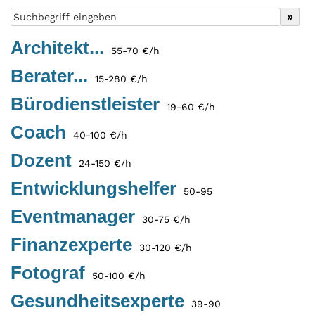
Architekt...
55-70 €/h
Berater...
15-280 €/h
Bürodienstleister
19-60 €/h
Coach
40-100 €/h
Dozent
24-150 €/h
Entwicklungshelfer
50-95
Eventmanager
30-75 €/h
Finanzexperte
30-120 €/h
Fotograf
50-100 €/h
Gesundheitsexperte
39-90