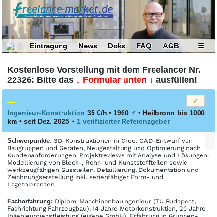
Eintragung
News
Doks
FAQ
AGB
☰
Kostenlose Vorstellung mit dem Freelancer Nr.
22326: Bitte das
↓ Formular unten ↓
ausfüllen!
Ingenieur-Konstruktion
35 €/h • 1960
♂
•
Heilbronn
bis 1000
km
• seit Dez. 2025
•
1 verifizierter Referenzgeber
Schwerpunkte:
3D-Konstruktionen in Creo: CAD-Entwurf von
Baugruppen und Geräten, Neugestaltung und Optimierung nach
Kundenanforderungen. Projektreviews mit Analyse und Lösungen.
Modellierung von Blech-, Rohr- und Kunststoffteilen sowie
werkzeugfähigen Gussteilen. Detaillierung, Dokumentation und
Zeichnungserstellung inkl. serienfähiger Form- und
Lagetoleranzen.
Facher­fahrung:
Diplom-Maschinenbauingenieur (TU Budapest,
Fachrichtung Fahrzeugbau). 14 Jahre Motorkonstruktion, 20 Jahre
Ingenieurdienstleistung (eigene GmbH). Erfahrung in Gruppen-