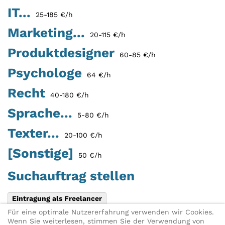
IT...
25-185 €/h
Marketing...
20-115 €/h
Produktdesigner
60-85 €/h
Psychologe
64 €/h
Recht
40-180 €/h
Sprache...
5-80 €/h
Texter...
20-100 €/h
[Sonstige]
50 €/h
Suchauftrag stellen
Eintragung als Freelancer
Für eine optimale Nutzererfahrung verwenden wir Cookies.
Diese Seite teilen:
X
Link per E-
Wenn Sie weiterlesen, stimmen Sie der Verwendung von