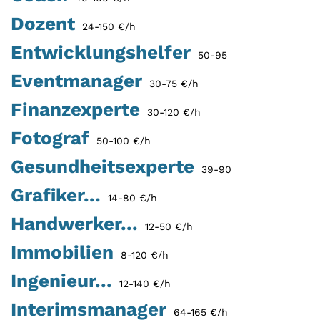
Dozent
24-150 €/h
Entwicklungshelfer
50-95
Eventmanager
30-75 €/h
Finanzexperte
30-120 €/h
Fotograf
50-100 €/h
Gesundheitsexperte
39-90
Grafiker...
14-80 €/h
Handwerker...
12-50 €/h
Immobilien
8-120 €/h
Ingenieur...
12-140 €/h
Interimsmanager
64-165 €/h