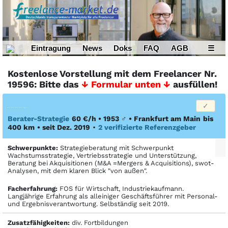
Eintragung
News
Doks
FAQ
AGB
☰
Kostenlose Vorstellung mit dem Freelancer Nr.
19596: Bitte das
↓ Formular unten ↓
ausfüllen!
Berater-Strategie
60 €/h • 1953
♂
•
Frankfurt am Main
bis
400 km
• seit Dez. 2019
•
2 verifizierte Referenzgeber
Schwerpunkte:
Strategieberatung mit Schwerpunkt
Wachstumsstrategie, Vertriebsstrategie und Unterstützung,
Beratung bei Akquisitionen (M&A =Mergers & Acquisitions), swot-
Analysen, mit dem klaren Blick "von außen".
Facher­fahrung:
FOS für Wirtschaft, Industriekaufmann.
Langjährige Erfahrung als alleiniger Geschäftsführer mit Personal-
und Ergebnisverantwortung. Selbständig seit 2019.
Zusatzfähigkeiten:
div. Fortbildungen