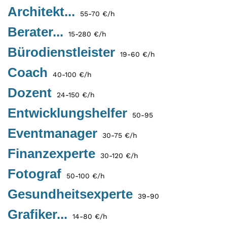
Architekt...
55-70 €/h
Berater...
15-280 €/h
Bürodienstleister
19-60 €/h
Coach
40-100 €/h
Dozent
24-150 €/h
Entwicklungshelfer
50-95
Eventmanager
30-75 €/h
Finanzexperte
30-120 €/h
Fotograf
50-100 €/h
Gesundheitsexperte
39-90
Grafiker...
14-80 €/h