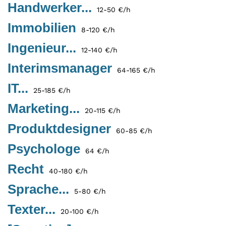
Handwerker...
12-50 €/h
Immobilien
8-120 €/h
Ingenieur...
12-140 €/h
Interimsmanager
64-165 €/h
IT...
25-185 €/h
Marketing...
20-115 €/h
Produktdesigner
60-85 €/h
Psychologe
64 €/h
Recht
40-180 €/h
Sprache...
5-80 €/h
Texter...
20-100 €/h