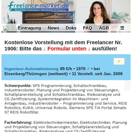
Eintragung
News
Doks
FAQ
AGB
☰
Kostenlose Vorstellung mit dem Freelancer Nr.
1906: Bitte das
↓ Formular unten ↓
ausfüllen!
Ingenieur-Automatisierung
85 €/h • 1970
♂
•
bei
Eisenberg/Thüringen
(weltweit)
• 11 Vorstell. seit Jan. 2008
Schwerpunkte:
SPS Programmierung, Schaltschrankbau,
Industrieroboter. Planung und Projektierung von Steuerungen,
Schaltplanerstellung und Schaltschrankbau. Risikoanalyse und
CE-Zertifizierung, Systemintegration im Maschinen- und
Anlagenbau, Industrieroboter - Programmierung und Service, REIS
Robotics, KUKA, Universal Robots. Siemens SPS TIA Portal Simatic
S7 REIS RobotStar.
Facher­fahrung:
Elektrotechnikermeister, Elektrotechniker. Planung
und Projektierung von Steuerungen, Schaltplanerstellung und
Schaltschrankbau, Risikoanalyse und CE-Zertifizierung,