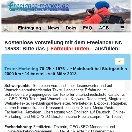
Eintragung
News
Doks
FAQ
AGB
☰
Kostenlose Vorstellung mit dem Freelancer Nr.
18538: Bitte das
↓ Formular unten ↓
ausfüllen!
Texter-Marketing
70 €/h • 1976
♀
•
Mainhardt bei Stuttgart
bis
2000 km
• 14 Vorstell. seit März 2018
Schwerpunkte:
Schreiben verständlicher, lesenswerter und auf
Wunsch verkaufsfördernder Texte. Langjährige Erfahrung im
Schreiben zielgruppengerechter Texte für unterschiedlichste Kanäle, u.
a. GEO-/SEO-Texte (auf Wunsch inkl. Keyword-Recherche), Blogtexte,
Website-Texte, (e-)Mailings/Newsletter, Werbetexte, E-Books, Ratgeber,
interne Kommunikation, Pressemitteilungen, Social-Media-Posts,
Fachartikel, Anzeigen, Übersetzung von Englisch auf Deutsch. Online-
Marketing- und GEO-/SEO-Beraterin siehe Freelancerprofil Nr. 19657.
Facher­fahrung:
Zertifizierte Texterin, GEO-/SEO-Managerin und
Online-Marketing-Managerin. GEO-/SEO-Texte für Unternehmen