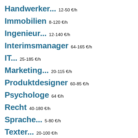
Handwerker...
12-50 €/h
Immobilien
8-120 €/h
Ingenieur...
12-140 €/h
Interimsmanager
64-165 €/h
IT...
25-185 €/h
Marketing...
20-115 €/h
Produktdesigner
60-85 €/h
Psychologe
64 €/h
Recht
40-180 €/h
Sprache...
5-80 €/h
Texter...
20-100 €/h