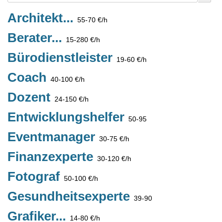
Architekt...
55-70 €/h
Berater...
15-280 €/h
Bürodienstleister
19-60 €/h
Coach
40-100 €/h
Dozent
24-150 €/h
Entwicklungshelfer
50-95
Eventmanager
30-75 €/h
Finanzexperte
30-120 €/h
Fotograf
50-100 €/h
Gesundheitsexperte
39-90
Grafiker...
14-80 €/h