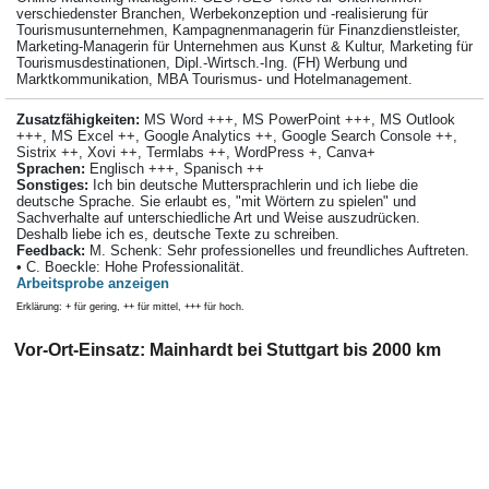
verschiedenster Branchen, Werbekonzeption und -realisierung für
Tourismusunternehmen, Kampagnenmanagerin für Finanzdienstleister,
Marketing-Managerin für Unternehmen aus Kunst & Kultur, Marketing für
Tourismusdestinationen, Dipl.-Wirtsch.-Ing. (FH) Werbung und
Marktkommunikation, MBA Tourismus- und Hotelmanagement.
Zusatzfähigkeiten:
MS Word +++, MS PowerPoint +++, MS Outlook
+++, MS Excel ++, Google Analytics ++, Google Search Console ++,
Sistrix ++, Xovi ++, Termlabs ++, WordPress +, Canva+
Sprachen:
Englisch +++, Spanisch ++
Sonstiges:
Ich bin deutsche Muttersprachlerin und ich liebe die
deutsche Sprache. Sie erlaubt es, "mit Wörtern zu spielen" und
Sachverhalte auf unterschiedliche Art und Weise auszudrücken.
Deshalb liebe ich es, deutsche Texte zu schreiben.
Feedback:
M. Schenk: Sehr professionelles und freundliches Auftreten.
• C. Boeckle: Hohe Professionalität.
Arbeitsprobe anzeigen
Erklärung: + für gering, ++ für mittel, +++ für hoch.
Vor-Ort-Einsatz: Mainhardt bei Stuttgart bis 2000 km