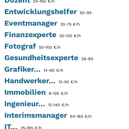
24-150 €/h
Entwicklungshelfer
50-95
Eventmanager
30-75 €/h
Finanzexperte
30-120 €/h
Fotograf
50-100 €/h
Gesundheitsexperte
39-90
Grafiker...
14-80 €/h
Handwerker...
12-50 €/h
Immobilien
8-120 €/h
Ingenieur...
12-140 €/h
Interimsmanager
64-165 €/h
IT...
25-185 €/h