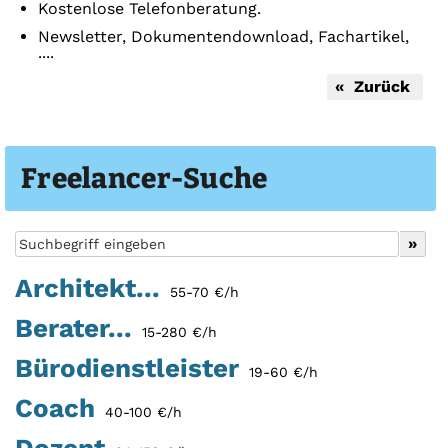
Kostenlose Telefonberatung.
Newsletter, Dokumentendownload, Fachartikel,
....
« Zurück
Freelancer-Suche
Architekt...
55-70 €/h
Berater...
15-280 €/h
Bürodienstleister
19-60 €/h
Coach
40-100 €/h
Dozent