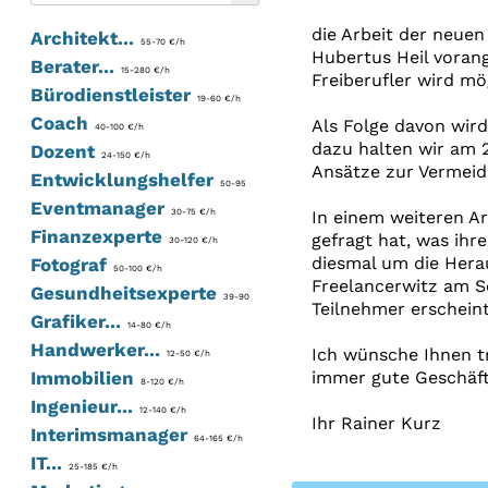
die Arbeit der neue
Architekt...
55-70 €/h
Hubertus Heil vorang
Berater...
15-280 €/h
Freiberufler wird mög
Bürodienstleister
19-60 €/h
Coach
Als Folge davon wir
40-100 €/h
dazu halten wir am 
Dozent
24-150 €/h
Ansätze zur Vermeidu
Entwicklungshelfer
50-95
Eventmanager
30-75 €/h
In einem weiteren Art
Finanzexperte
gefragt hat, was ihr
30-120 €/h
diesmal um die Hera
Fotograf
50-100 €/h
Freelancerwitz am S
Gesundheitsexperte
39-90
Teilnehmer erscheint
Grafiker...
14-80 €/h
Handwerker...
Ich wünsche Ihnen tr
12-50 €/h
Immobilien
immer gute Geschäft
8-120 €/h
Ingenieur...
12-140 €/h
Ihr Rainer Kurz
Interimsmanager
64-165 €/h
IT...
25-185 €/h