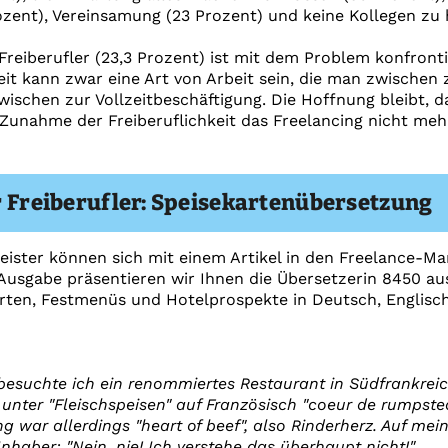
ozent), Vereinsamung (23 Prozent) und keine Kollegen zu 
r Freiberufler (23,3 Prozent) ist mit dem Problem konfronti
keit kann zwar eine Art von Arbeit sein, die man zwischen
wischen zur Vollzeitbeschäftigung. Die Hoffnung bleibt, 
Zunahme der Freiberuflichkeit das Freelancing nicht meh
r Freiberufler: Speisekartenübersetzung
eister können sich mit einem Artikel in den Freelance-M
r Ausgabe präsentieren wir Ihnen die Übersetzerin 8450 au
arten, Festmenüs und Hotelprospekte in Deutsch, Englisc
besuchte ich ein renommiertes Restaurant in Südfrankreic
 unter "Fleischspeisen" auf Französisch "coeur de rumpste
g war allerdings "heart of beef", also Rinderherz. Auf me
Inhaber: "Nein, nie! Ich verstehe das überhaupt nicht!".