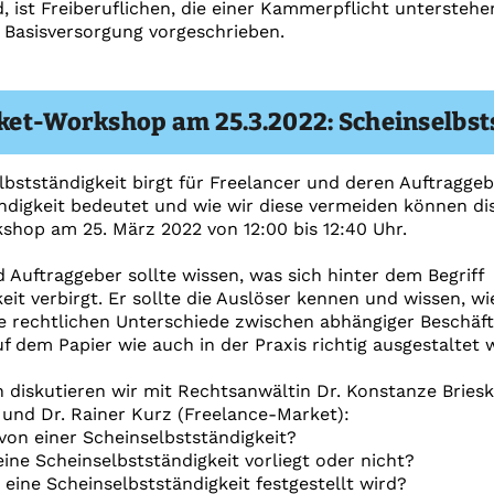
nd, ist Freiberuflichen, die einer Kammerpflicht untersteh
 Basisversorgung vorgeschrieben.
et-Workshop am 25.3.2022: Scheinselbst
stständigkeit birgt für Freelancer und deren Auftraggeb
digkeit bedeutet und wie wir diese vermeiden können dis
op am 25. März 2022 von 12:00 bis 12:40 Uhr.
 Auftraggeber sollte wissen, was sich hinter dem Begriff
eit verbirgt. Er sollte die Auslöser kennen und wissen, w
ie rechtlichen Unterschiede zwischen abhängiger Beschäft
f dem Papier wie auch in der Praxis richtig ausgestaltet w
 diskutieren wir mit Rechtsanwältin Dr. Konstanze Bries
nd Dr. Rainer Kurz (Freelance-Market):
von einer Scheinselbstständigkeit?
ine Scheinselbstständigkeit vorliegt oder nicht?
 eine Scheinselbstständigkeit festgestellt wird?