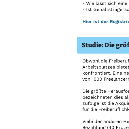
- Wie lässt sich ein
- Ist Gehaltsträgers
Hier ist der Registr
Studie: Die gr
Obwohl die Freiberufl
Arbeitsplatzes biete
konfrontiert. Eine 
von 1000 Freelancer
Die größte Herausfor
bezeichneten dies al
zufolge ist die Akqu
für die Freiberuflich
Viele der anderen H
Bezahlung (40 Prozen