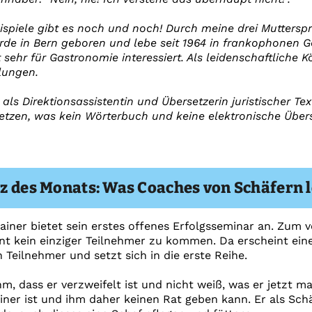
ispiele gibt es noch und noch! Durch meine drei Muttersp
de in Bern geboren und lebe seit 1964 in frankophonen G
sehr für Gastronomie interessiert. Als leidenschaftliche K
lungen.
als Direktionsassistentin und Übersetzerin juristischer T
zen, was kein Wörterbuch und keine elektronische Überse
z des Monats: Was Coaches von Schäfern 
Trainer bietet sein erstes offenes Erfolgsseminar an. Zum
nt kein einziger Teilnehmer zu kommen. Da erscheint eine
 Teilnehmer und setzt sich in die erste Reihe.
hm, dass er verzweifelt ist und nicht weiß, was er jetzt m
iner ist und ihm daher keinen Rat geben kann. Er als Sch