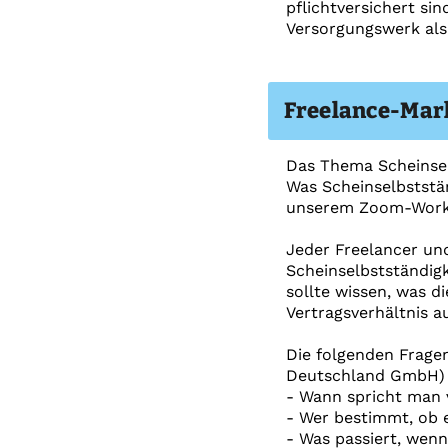
pflichtversichert si
Versorgungswerk als
Freelance-Mark
Das Thema Scheinselb
Was Scheinselbststän
unserem Zoom-Worksh
Jeder Freelancer und
Scheinselbstständigk
sollte wissen, was d
Vertragsverhältnis au
Die folgenden Fragen
Deutschland GmbH) u
- Wann spricht man 
- Wer bestimmt, ob e
- Was passiert, wenn