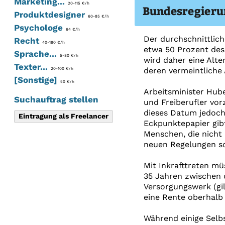
Marketing...
20-115 €/h
Bundesregierun
Produktdesigner
60-85 €/h
Psychologe
64 €/h
Der durchschnittlic
Recht
40-180 €/h
etwa 50 Prozent des 
Sprache...
5-80 €/h
wird daher eine Alte
Texter...
deren vermeintliche
20-100 €/h
[Sonstige]
50 €/h
Arbeitsminister Hube
Suchauftrag stellen
und Freiberufler vo
dieses Datum jedoch 
Eintragung als Freelancer
Eckpunktepapier gibt
Menschen, die nicht 
neuen Regelungen sol
Mit Inkrafttreten mü
35 Jahren zwischen 
Versorgungswerk (gi
eine Rente oberhalb 
Während einige Selb