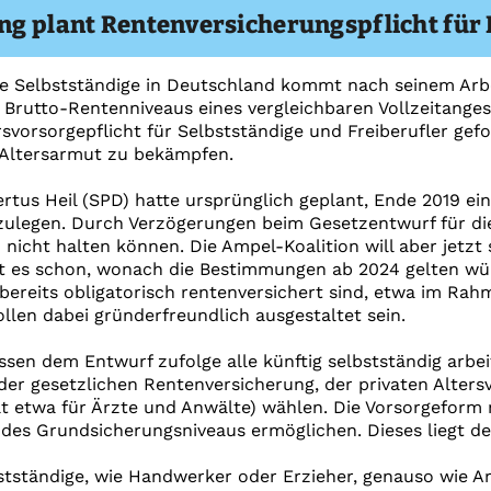
g plant Rentenversicherungspflicht für 
he Selbstständige in Deutschland kommt nach seinem Arbe
Brutto-Rentenniveaus eines vergleichbaren Vollzeitangest
rsvorsorgepflicht für Selbstständige und Freiberufler gefo
 Altersarmut zu bekämpfen.
rtus Heil (SPD) hatte ursprünglich geplant, Ende 2019 ein
rzulegen. Durch Verzögerungen beim Gesetzentwurf für d
nicht halten können. Die Ampel-Koalition will aber jetz
 es schon, wonach die Bestimmungen ab 2024 gelten würde
bereits obligatorisch rentenversichert sind, etwa im Ra
len dabei gründerfreundlich ausgestaltet sein.
ssen dem Entwurf zufolge alle künftig selbstständig arb
der gesetzlichen Rentenversicherung, der privaten Alte
lt etwa für Ärzte und Anwälte) wählen. Die Vorsorgeform
des Grundsicherungsniveaus ermöglichen. Dieses liegt de
stständige, wie Handwerker oder Erzieher, genauso wie A