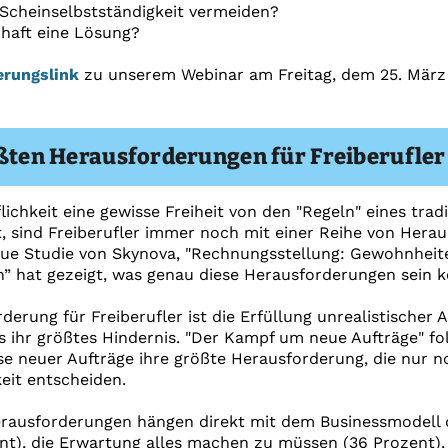
e Scheinselbstständigkeit vermeiden?
chaft eine Lösung?
ierungslink
zu unserem Webinar am Freitag, dem 25. März u
ößten Herausforderungen für Freiberufler
ichkeit eine gewisse Freiheit von den "Regeln" eines tradi
t, sind Freiberufler immer noch mit einer Reihe von Hera
neue Studie von Skynova, "Rechnungsstellung: Gewohnhei
n” hat gezeigt, was genau diese Herausforderungen sein 
derung für Freiberufler ist die Erfüllung unrealistischer
s ihr größtes Hindernis. "Der Kampf um neue Aufträge" fo
ise neuer Aufträge ihre größte Herausforderung, die nur
keit entscheiden.
erausforderungen hängen direkt mit dem Businessmodell 
t), die Erwartung alles machen zu müssen (36 Prozent), 