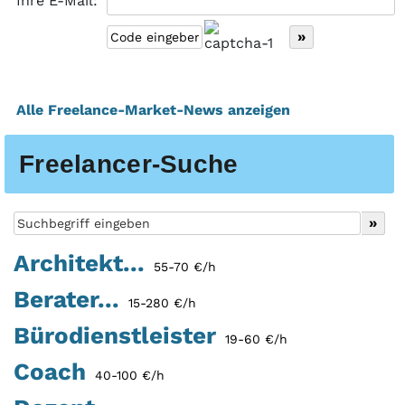
Ihre E-Mail:
Alle Freelance-Market-News anzeigen
Freelancer-Suche
Architekt...
55-70 €/h
Berater...
15-280 €/h
Bürodienstleister
19-60 €/h
Coach
40-100 €/h