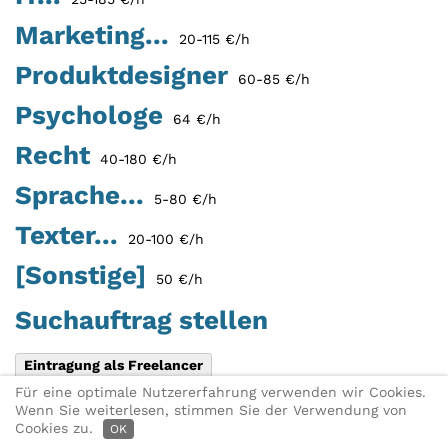
Marketing...
20-115 €/h
Produktdesigner
60-85 €/h
Psychologe
64 €/h
Recht
40-180 €/h
Sprache...
5-80 €/h
Texter...
20-100 €/h
[Sonstige]
50 €/h
Suchauftrag stellen
Eintragung als Freelancer
Für eine optimale Nutzererfahrung verwenden wir Cookies.
Diese Seite teilen:
X
Link per E-
Wenn Sie weiterlesen, stimmen Sie der Verwendung von
► Freelancer-Suche
Mail
Cookies zu.
OK