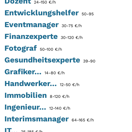
Dozent
24-150 €/h
Entwicklungshelfer
50-95
Eventmanager
30-75 €/h
Finanzexperte
30-120 €/h
Fotograf
50-100 €/h
Gesundheitsexperte
39-90
Grafiker...
14-80 €/h
Handwerker...
12-50 €/h
Immobilien
8-120 €/h
Ingenieur...
12-140 €/h
Interimsmanager
64-165 €/h
IT...
25-185 €/h