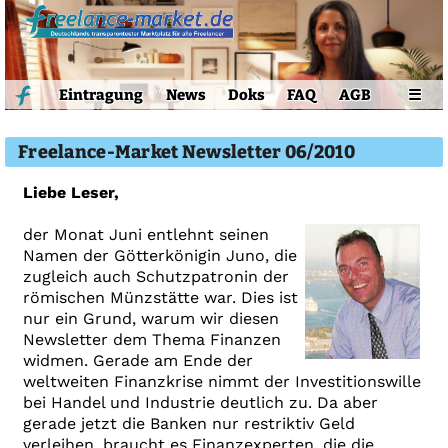
Eintragung
News
Doks
FAQ
AGB
☰
Freelance-Market Newsletter 06/2010
Liebe Leser,
der Monat Juni entlehnt seinen
Namen der Götterkönigin Juno, die
zugleich auch Schutzpatronin der
römischen Münzstätte war. Dies ist
nur ein Grund, warum wir diesen
Newsletter dem Thema Finanzen
widmen. Gerade am Ende der
weltweiten Finanzkrise nimmt der Investitionswille
bei Handel und Industrie deutlich zu. Da aber
gerade jetzt die Banken nur restriktiv Geld
verleihen, braucht es Finanzexperten, die die