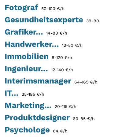
Fotograf
50-100 €/h
Gesundheitsexperte
39-90
Grafiker...
14-80 €/h
Handwerker...
12-50 €/h
Immobilien
8-120 €/h
Ingenieur...
12-140 €/h
Interimsmanager
64-165 €/h
IT...
25-185 €/h
Marketing...
20-115 €/h
Produktdesigner
60-85 €/h
Psychologe
64 €/h