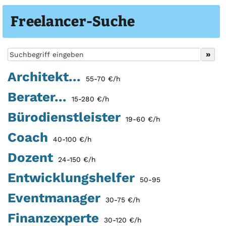
Freelancer-Suche
Architekt...
55-70 €/h
Berater...
15-280 €/h
Bürodienstleister
19-60 €/h
Coach
40-100 €/h
Dozent
24-150 €/h
Entwicklungshelfer
50-95
Eventmanager
30-75 €/h
Finanzexperte
30-120 €/h