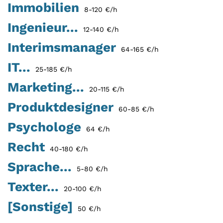
Immobilien
8-120 €/h
Ingenieur...
12-140 €/h
Interimsmanager
64-165 €/h
IT...
25-185 €/h
Marketing...
20-115 €/h
Produktdesigner
60-85 €/h
Psychologe
64 €/h
Recht
40-180 €/h
Sprache...
5-80 €/h
Texter...
20-100 €/h
[Sonstige]
50 €/h