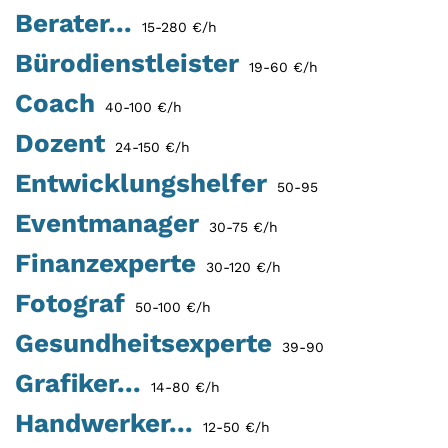
Berater...
15-280 €/h
Bürodienstleister
19-60 €/h
Coach
40-100 €/h
Dozent
24-150 €/h
Entwicklungshelfer
50-95
Eventmanager
30-75 €/h
Finanzexperte
30-120 €/h
Fotograf
50-100 €/h
Gesundheitsexperte
39-90
Grafiker...
14-80 €/h
Handwerker...
12-50 €/h